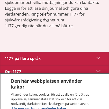
sjukdomar och vilka mottagningar du kan kontakta.
Logga in för att läsa din journal och göra dina
vårdärenden. Ring telefonnummer 1177 för
sjukvårdsrådgivning dygnet runt.
1177 ger dig råd när du vill må bättre.
Visa inn
1177 på flera språk
Visa inn
Om 1177
Den här webbplatsen använder
Visa inn
Kontakt
kakor
Vi använder kakor, cookies, för att ge dig en förbättrad
upplevelse, sammanställa statistik och för att viss
Behandling av personuppgifter
nödvändig funktionalitet ska fungera på webbplatsen.
Läs mer om hur vi använder kakor