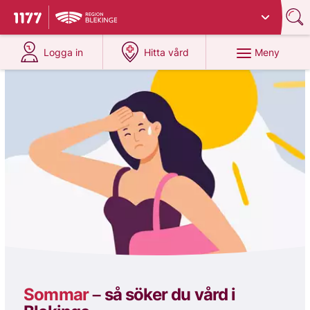
Du har valt region
Blekinge
.
Till startsidan för 1177
på 1177.se
på 1177.se
Meny
Logga in
Hitta vård
1177
Sommar
–
så söker du vård i