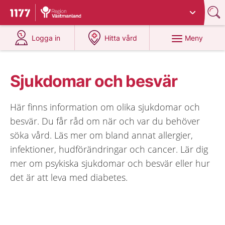
Du har valt region
Västmanland
.
Till startsidan för 1177
på 1177.se
på 1177.se
Meny
Logga in
Hitta vård
Sjukdomar och besvär
Här finns information om olika sjukdomar och
besvär. Du får råd om när och var du behöver
söka vård. Läs mer om bland annat allergier,
infektioner, hudförändringar och cancer. Lär dig
mer om psykiska sjukdomar och besvär eller hur
det är att leva med diabetes.