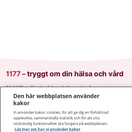
1177
–
tryggt om din hälsa och vård
På 1177.se får du råd om hälsa och information om
sjukdomar och vilka mottagningar du kan kontakta.
Den här webbplatsen använder
Logga in för att läsa din journal och göra dina
kakor
vårdärenden. Ring telefonnummer 1177 för
Vi använder kakor, cookies, för att ge dig en förbättrad
sjukvårdsrådgivning dygnet runt.
upplevelse, sammanställa statistik och för att viss
1177 ger dig råd när du vill må bättre.
nödvändig funktionalitet ska fungera på webbplatsen.
Läs mer om hur vi använder kakor