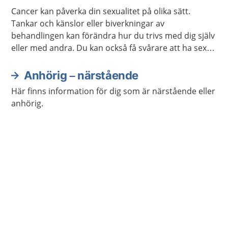
Cancer kan påverka din sexualitet på olika sätt.
Tankar och känslor eller biverkningar av
behandlingen kan förändra hur du trivs med dig själv
eller med andra. Du kan också få svårare att ha sex
på samma sätt som förut. Ofta går det att stärka
lusten och förmågan att ha sex.
Anhörig – närstående
Här finns information för dig som är närstående eller
anhörig.