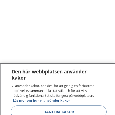
Den här webbplatsen använder
1177
kakor
–
tryggt om din hälsa och vård
Vi använder kakor, cookies, för att ge dig en förbättrad
På 1177.se får du råd om hälsa och information om
upplevelse, sammanställa statistik och för att viss
nödvändig funktionalitet ska fungera på webbplatsen.
sjukdomar och vilka mottagningar du kan kontakta.
Läs mer om hur vi använder kakor
Logga in för att läsa din journal och göra dina
vårdärenden. Ring telefonnummer 1177 för
HANTERA KAKOR
sjukvårdsrådgivning dygnet runt.