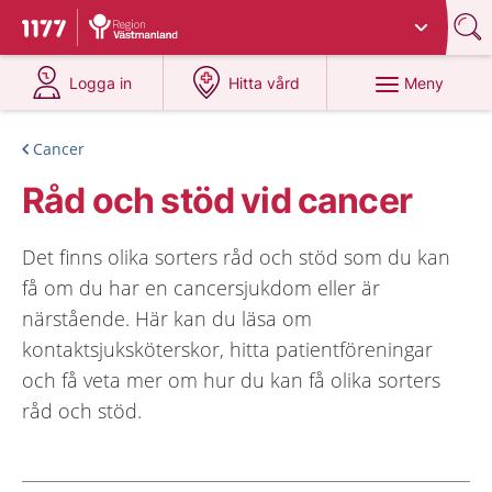
Du har valt region
Västmanland
.
Till startsidan för 1177
på 1177.se
på 1177.se
Meny
Logga in
Hitta vård
Cancer
Råd och stöd vid cancer
Det finns olika sorters råd och stöd som du kan
få om du har en cancersjukdom eller är
närstående. Här kan du läsa om
kontaktsjuksköterskor, hitta patientföreningar
och få veta mer om hur du kan få olika sorters
råd och stöd.