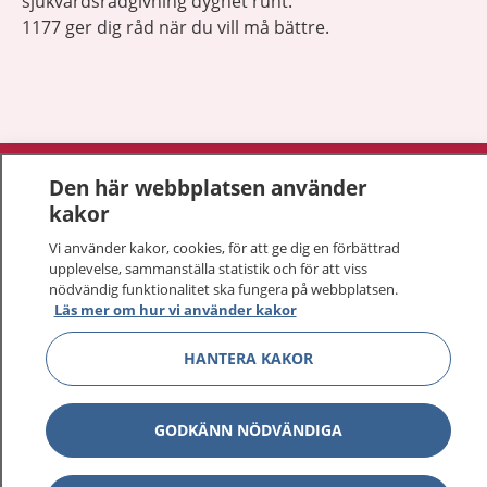
sjukvårdsrådgivning dygnet runt.
1177 ger dig råd när du vill må bättre.
Visa inn
1177 på flera språk
Den här webbplatsen använder
kakor
Visa inn
Om 1177
Vi använder kakor, cookies, för att ge dig en förbättrad
upplevelse, sammanställa statistik och för att viss
Visa inn
Kontakt
nödvändig funktionalitet ska fungera på webbplatsen.
Läs mer om hur vi använder kakor
HANTERA KAKOR
Behandling av personuppgifter
Hantering av kakor
GODKÄNN NÖDVÄNDIGA