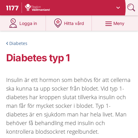
Du har valt region
Västmanland
.
Till startsidan för 1177
på 1177.se
på 1177.se
Meny
Logga in
Hitta vård
Diabetes
Diabetes typ 1
Insulin är ett hormon som behövs för att cellerna
ska kunna ta upp socker från blodet. Vid typ 1-
diabetes har kroppen slutat tillverka insulin och
man får för mycket socker i blodet. Typ 1-
diabetes är en sjukdom man har hela livet. Man
behöver få behandling med insulin och
kontrollera blodsockret regelbundet.