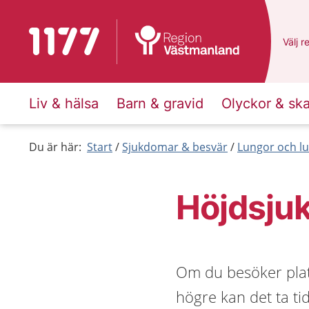
Till startsidan för 1177
Du ha
Välj
e
r
Liv & hälsa
Barn & gravid
Olyckor & sk
Du är här:
Start
Sjukdomar & besvär
Lungor och lu
Höjdsju
Om du besöker plat
högre kan det ta ti