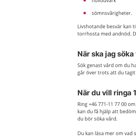
huvudvärk
sömnsvårigheter.
Livshotande besvär kan t
torrhosta med andnöd. Då 
När ska jag söka
Sök genast vård om du ha
går över trots att du tagit
När du vill ringa 
Ring +46 771-11 77 00 om 
kan du få hjälp att bedö
du bör söka vård.
Du kan läsa mer om vad s