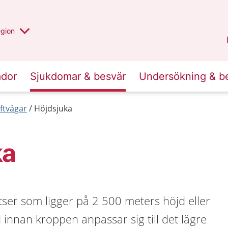
r valt region
n annan
egion
Västmanland
.
ador
Sjukdomar & besvär
Undersökning & b
ftvägar
Höjdsjuka
ka
ser som ligger på 2 500 meters höjd eller
d innan kroppen anpassar sig till det lägre