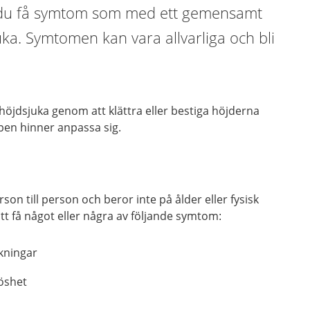
n du få symtom som med ett gemensamt
ka. Symtomen kan vara allvarliga och bli
höjdsjuka genom att klättra eller bestiga höjderna
en hinner anpassa sig.
son till person och beror inte på ålder eller fysisk
att få något eller några av följande symtom
:
kningar
löshet