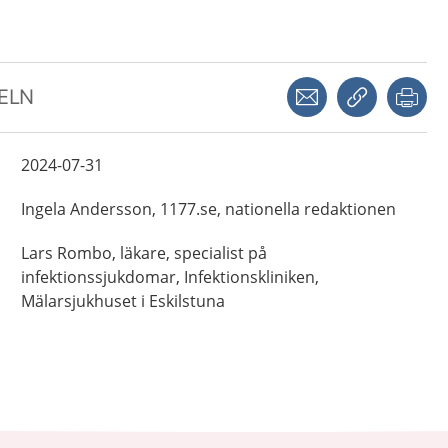
Dela via mejl
Kopiera län
Skr
KELN
2024-07-31
Ingela
Andersson,
1177.se, nationella redaktionen
Lars
Rombo,
läkare, specialist på
infektionssjukdomar,
Infektionskliniken,
Mälarsjukhuset i Eskilstuna