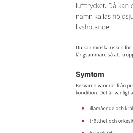
lufttrycket. Då ka
namn kallas höjdsju
livshotande.
Du kan minska risken för 
långsammare så att kropp
Symtom
Besvären varierar från per
kondition.
Det är vanligt 
illamående och krä
trötthet och orkes