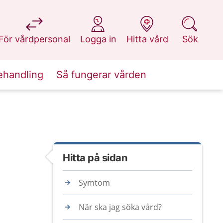
på 1177.se
på 1177.se
på 1177.se
på 1177.se
För vårdpersonal
Logga in
Hitta vård
Sök
ehandling
Så fungerar vården
Hitta på sidan
Symtom
När ska jag söka vård?