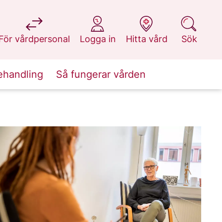
på 1177.se
på 1177.se
på 1177.se
på 1177.se
För vårdpersonal
Logga in
Hitta vård
Sök
ehandling
Så fungerar vården