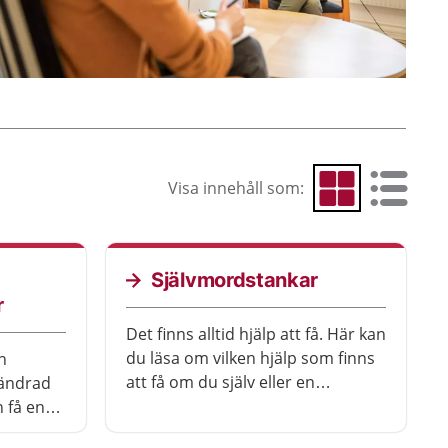
Visa innehåll som:
Visa som rutnät
Visa som 
Självmordstankar
r
Det finns alltid hjälp att få. Här kan
du läsa om vilken hjälp som finns
n
att få om du själv eller en
rändrad
närstående har självmordstankar.
 få en
an det