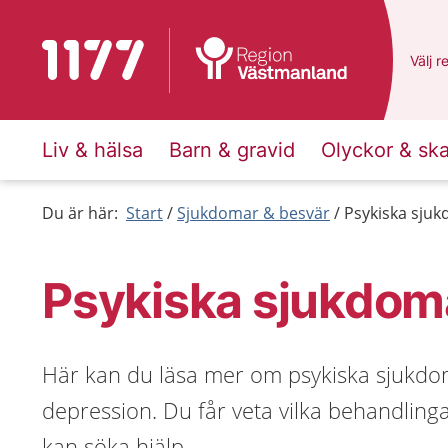
Till startsidan för 1177
Du ha
Välj
e
r
Liv & hälsa
Barn & gravid
Olyckor & sk
Du är här:
Start
Sjukdomar & besvär
Psykiska sju
Psykiska sjukdom
Här kan du läsa mer om psykiska sjukdo
depression. Du får veta vilka behandling
kan söka hjälp.