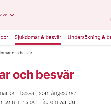
r valt region
n annan
egion
Västmanland
.
ador
Sjukdomar & besvär
Undersökning & b
kdomar och besvär
ar och besvär
mar och besvär, som ångest och
ar som finns och råd om var du