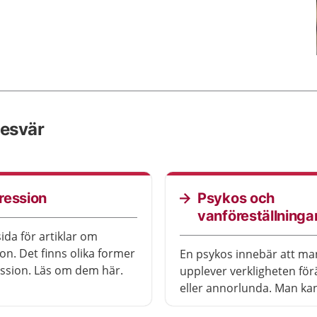
besvär
ression
Psykos och
vanföreställninga
ida för artiklar om
on. Det finns olika former
En psykos innebär att ma
ssion. Läs om dem här.
upplever verkligheten fö
eller annorlunda. Man kan
enskild psykos, eller så k