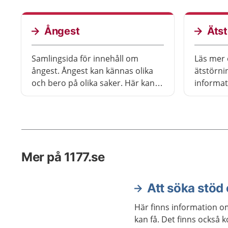
Ångest
Ätst
Samlingsida för innehåll om
Läs mer 
ångest. Ångest kan kännas olika
ätstörnin
och bero på olika saker. Här kan
informat
du läsa mer eller se på film om
ska söka 
olika slags ångest.
få.
Mer på 1177.se
Att söka stöd 
Här finns information o
kan få. Det finns också ko