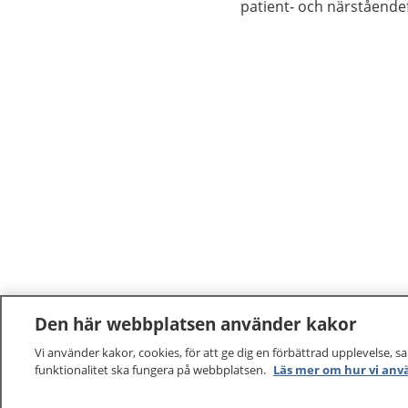
patient- och närstående
Den här webbplatsen använder kakor
Vi använder kakor, cookies, för att ge dig en förbättrad upplevelse, s
funktionalitet ska fungera på webbplatsen.
Läs mer om hur vi anv
1177
–
tryggt om din hälsa och vård