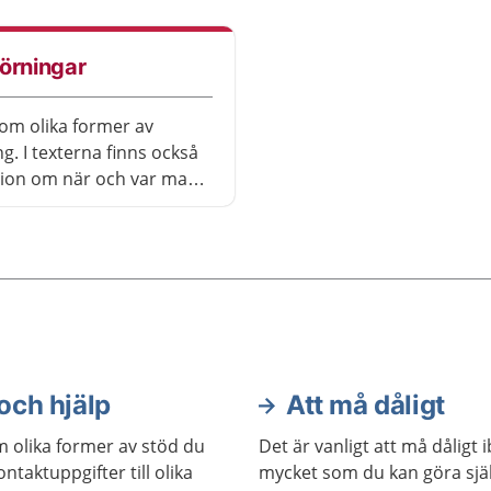
vara en del av en psykos
som schizofreni.
örningar
om olika former av
g. I texterna finns också
ion om när och var man
vård. Det finns hjälp att
och hjälp
Att må dåligt
m olika former av stöd du
Det är vanligt att må dåligt 
ntaktuppgifter till olika
mycket som du kan göra själ