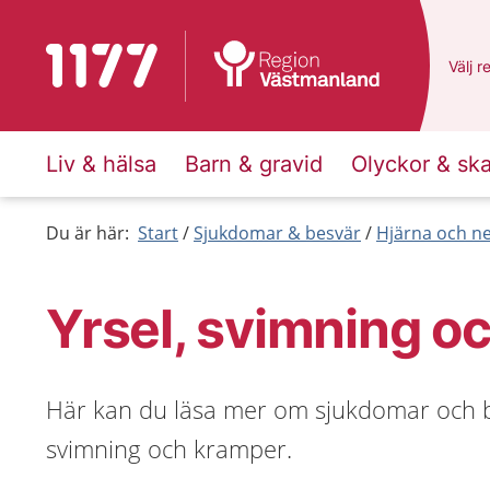
Till startsidan för 1177
Du ha
Välj
e
r
Liv & hälsa
Barn & gravid
Olyckor & sk
Du är här:
Start
Sjukdomar & besvär
Hjärna och n
Yrsel, svimning o
Här kan du läsa mer om sjukdomar och b
svimning och kramper.