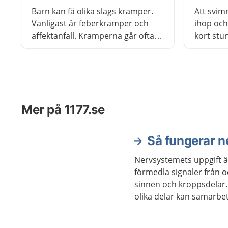
Barn kan få olika slags kramper.
Att svim
Vanligast är feberkramper och
ihop och
affektanfall. Kramperna går oftast
kort stu
över inom några minuter.
blodtryc
inte ska
svimmar 
och mår 
Mer på 1177.se
Så fungerar 
Nervsystemets uppgift är
förmedla signaler från oc
sinnen och kroppsdelar.
olika delar kan samarbet