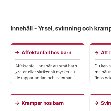
Innehåll - Yrsel, svimning och kram
Affektanfall hos barn
Att 
Affektanfall innebär att små barn
Du kan s
gråter eller skriker så mycket att
må bättr
de tappar andan och svimmar. De
finns ock
kan också svimma utan att skrika.
vardagen
Anfallen kan se otäcka ut men är
inte skadliga.
Kramper hos barn
Svi