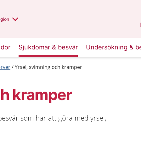
r valt region
n annan
egion
Västmanland
.
ador
Sjukdomar & besvär
Undersökning & b
erver
Yrsel, svimning och kramper
ch kramper
esvär som har att göra med yrsel,