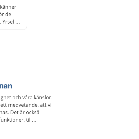
u känner
ör de
. Yrsel är
 orsaker.
u kan
bra att
rnan
ighet och våra känslor.
 ett medvetande, att vi
nas. Det är också
nktioner, till
elser.