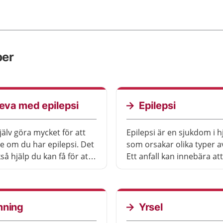
per
leva med epilepsi
Epilepsi
jälv göra mycket för att
Epilepsi är en sjukdom i 
e om du har epilepsi. Det
som orsakar olika typer av
så hjälp du kan få för att
Ett anfall kan innebära att
 ska fungera.
stelhet, yrsel och rycknin
kan också förlora medve
under en kortare eller lä
stund.
mning
Yrsel