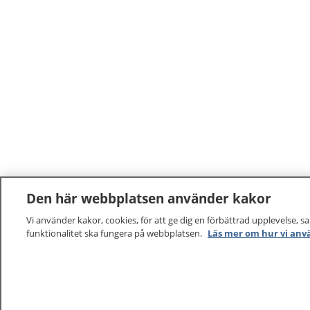
Den här webbplatsen använder kakor
Vi använder kakor, cookies, för att ge dig en förbättrad upplevelse, s
funktionalitet ska fungera på webbplatsen.
Läs mer om hur vi anv
1177
–
tryggt om din hälsa och vård
På 1177.se får du råd om hälsa och information om 