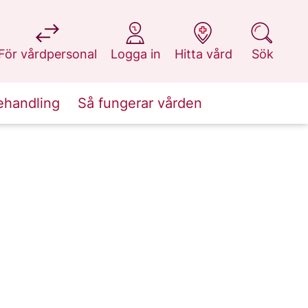
på 1177.se
på 1177.se
på 1177.se
på 1177.se
För vårdpersonal
Logga in
Hitta vård
Sök
ehandling
Så fungerar vården