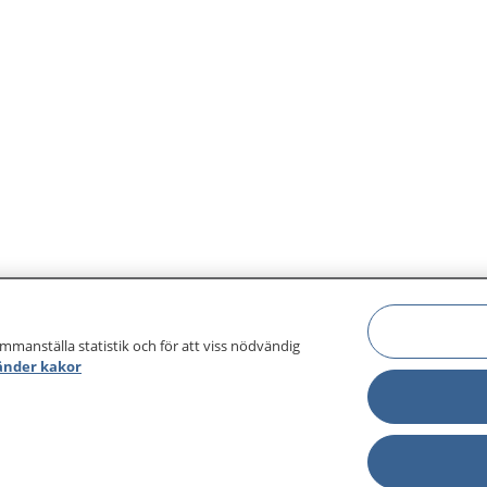
ammanställa statistik och för att viss nödvändig
änder kakor
sjukdomar och
Other languages