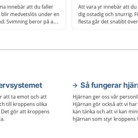
ma innebär att du faller
Att vara yr innebär att d
 blir medvetslös under en
dig ostadig och snurrig. F
nd. Svimning beror på att
flesta går det snabbt över
ket sjunker och är oftast
vanligt och kan ha många
dligt. Ring 112 om någon
Här kan du läsa om vad d
och inte snabbt vaknar
göra själv och när det är 
bra igen.
söka vård.
nervsystemet
Så fungerar hjä
 att ta emot och att
Hjärnan ger oss vår personl
h till kroppens olika
Hjärnan gör också att vi har
 Det gör att kroppens
kan tänka och att vi kan min
a.
hjärnan som styr kroppens fu
exempel våra sinnen och rör