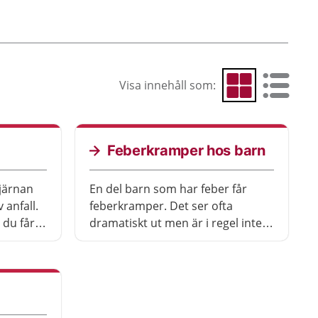
Visa innehåll som:
Visa som rutnät
Visa som 
Feberkramper hos barn
hjärnan
En del barn som har feber får
 anfall.
feberkramper. Det ser ofta
 du får
dramatiskt ut men är i regel inte
gar. Du
skadligt. Vanligtvis händer det
tandet
barn mellan sex månaders och
ngre
fem års ålder.