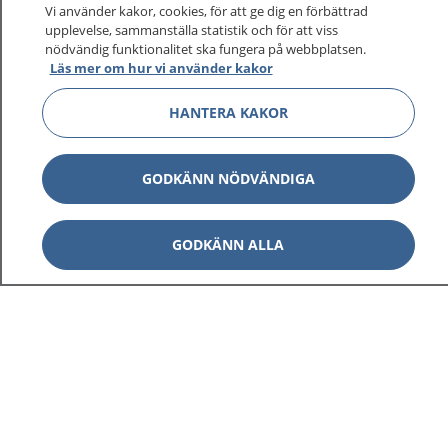
Vi använder kakor, cookies, för att ge dig en förbättrad
upplevelse, sammanställa statistik och för att viss
1177
–
tryggt om din hälsa och vård
nödvändig funktionalitet ska fungera på webbplatsen.
Läs mer om hur vi använder kakor
På 1177.se får du råd om hälsa och information om
HANTERA KAKOR
sjukdomar och vilka mottagningar du kan kontakta.
Logga in för att läsa din journal och göra dina
vårdärenden. Ring telefonnummer 1177 för
GODKÄNN NÖDVÄNDIGA
sjukvårdsrådgivning dygnet runt.
1177 ger dig råd när du vill må bättre.
GODKÄNN ALLA
Visa inn
1177 på flera språk
Visa inn
Om 1177
Visa inn