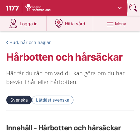
Du har valt region
Västmanland
.
Till startsidan för 1177
på 1177.se
på 1177.se
Meny
Logga in
Hitta vård
Hud, hår och naglar
Hårbotten och hårsäckar
Här får du råd om vad du kan göra om du har
besvär i hår eller hårbotten.
Svenska
Lättläst svenska
Innehåll - Hårbotten och hårsäckar