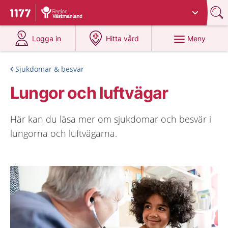
Du har valt region
Västmanland
.
Till startsidan för 1177
på 1177.se
på 1177.se
Meny
Logga in
Hitta vård
Sjukdomar & besvär
Lungor och luftvägar
Här kan du läsa mer om sjukdomar och besvär i
lungorna och luftvägarna.