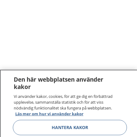
Den här webbplatsen använder
kakor
1177
–
tryggt om din hälsa och vård
Vi använder kakor, cookies, för att ge dig en förbättrad
På 1177.se får du råd om hälsa och information om
upplevelse, sammanställa statistik och för att viss
nödvändig funktionalitet ska fungera på webbplatsen.
sjukdomar och vilka mottagningar du kan kontakta.
Läs mer om hur vi använder kakor
Logga in för att läsa din journal och göra dina
vårdärenden. Ring telefonnummer 1177 för
HANTERA KAKOR
sjukvårdsrådgivning dygnet runt.