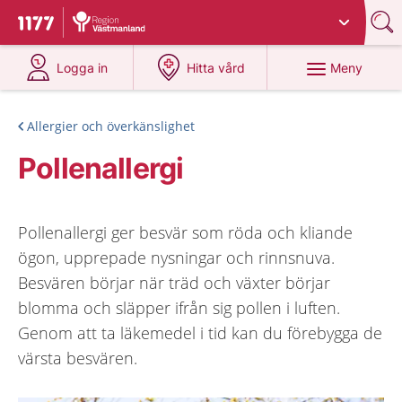
Du har valt region
Västmanland
.
Till startsidan för 1177
på 1177.se
på 1177.se
Meny
Logga in
Hitta vård
Allergier och överkänslighet
Pollenallergi
Pollenallergi ger besvär som röda och kliande
ögon, upprepade nysningar och rinnsnuva.
Besvären börjar när träd och växter börjar
blomma och släpper ifrån sig pollen i luften.
Genom att ta läkemedel i tid kan du förebygga de
värsta besvären.