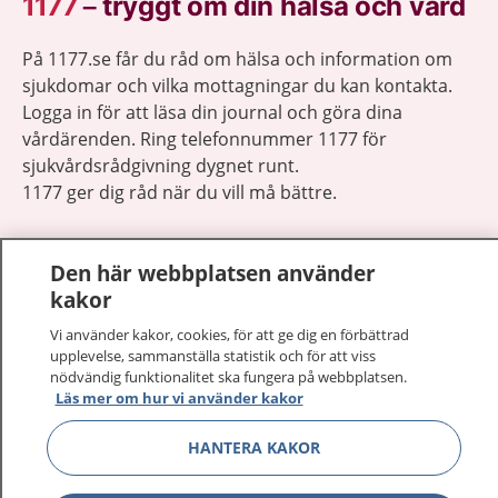
1177
–
tryggt om din hälsa och vård
På 1177.se får du råd om hälsa och information om
sjukdomar och vilka mottagningar du kan kontakta.
Logga in för att läsa din journal och göra dina
vårdärenden. Ring telefonnummer 1177 för
sjukvårdsrådgivning dygnet runt.
1177 ger dig råd när du vill må bättre.
Den här webbplatsen använder
kakor
Visa inn
Vi använder kakor, cookies, för att ge dig en förbättrad
1177 på flera språk
upplevelse, sammanställa statistik och för att viss
nödvändig funktionalitet ska fungera på webbplatsen.
Visa inn
Läs mer om hur vi använder kakor
Om 1177
HANTERA KAKOR
Visa inn
Kontakt