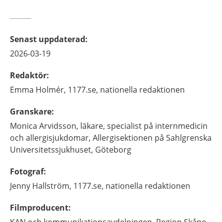
Senast uppdaterad
:
2026-03-19
Redaktör
:
Emma
Holmér,
1177.se, nationella redaktionen
Granskare
:
Monica
Arvidsson,
läkare, specialist på internmedicin
och allergisjukdomar,
Allergisektionen på Sahlgrenska
Universitetssjukhuset,
Göteborg
Fotograf
:
Jenny
Hallström,
1177.se, nationella redaktionen
Filmproducent
:
KAN och kommunikationsavdelningen, Region Skåne