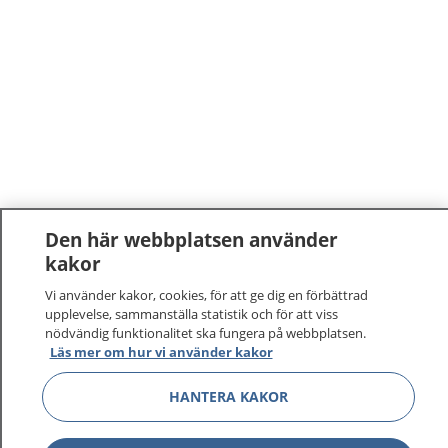
Den här webbplatsen använder
kakor
Vi använder kakor, cookies, för att ge dig en förbättrad
upplevelse, sammanställa statistik och för att viss
nödvändig funktionalitet ska fungera på webbplatsen.
Läs mer om hur vi använder kakor
1177
–
tryggt om din hälsa och vård
HANTERA KAKOR
På 1177.se får du råd om hälsa och information om
sjukdomar och vilka mottagningar du kan kontakta.