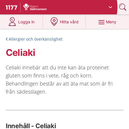
Du har valt region
Västmanland
.
Till startsidan för 1177
på 1177.se
på 1177.se
Meny
Logga in
Hitta vård
Allergier och överkänslighet
Celiaki
Celiaki innebär att du inte kan äta proteinet
gluten som finns i vete, råg och korn.
Behandlingen består av att äta mat som är fri
från sädesslagen.
Innehåll - Celiaki