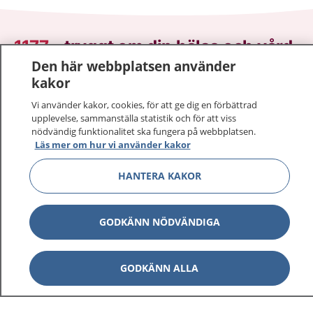
1177
–
tryggt om din hälsa och vård
Den här webbplatsen använder
På 1177.se får du råd om hälsa och information om
kakor
sjukdomar och vilka mottagningar du kan kontakta.
Vi använder kakor, cookies, för att ge dig en förbättrad
Logga in för att läsa din journal och göra dina
upplevelse, sammanställa statistik och för att viss
vårdärenden. Ring telefonnummer 1177 för
nödvändig funktionalitet ska fungera på webbplatsen.
Läs mer om hur vi använder kakor
sjukvårdsrådgivning dygnet runt.
1177 ger dig råd när du vill må bättre.
HANTERA KAKOR
GODKÄNN NÖDVÄNDIGA
Visa inn
1177 på flera språk
GODKÄNN ALLA
Visa inn
Om 1177