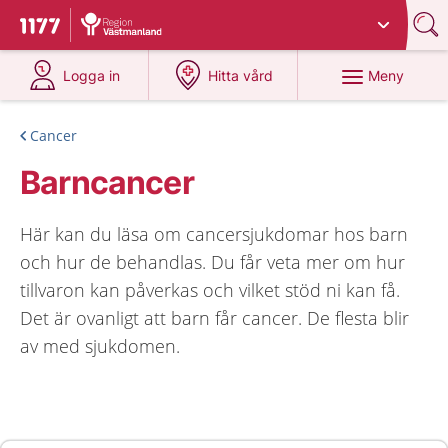
Du har valt region
Västmanland
.
Till startsidan för 1177
på 1177.se
på 1177.se
Meny
Logga in
Hitta vård
Cancer
Barncancer
Här kan du läsa om cancersjukdomar hos barn
och hur de behandlas. Du får veta mer om hur
tillvaron kan påverkas och vilket stöd ni kan få.
Det är ovanligt att barn får cancer. De flesta blir
av med sjukdomen.