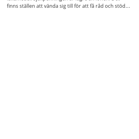
finns ställen att vända sig till för att få råd och stöd
om du inte klarar av att betala dina utgifter.