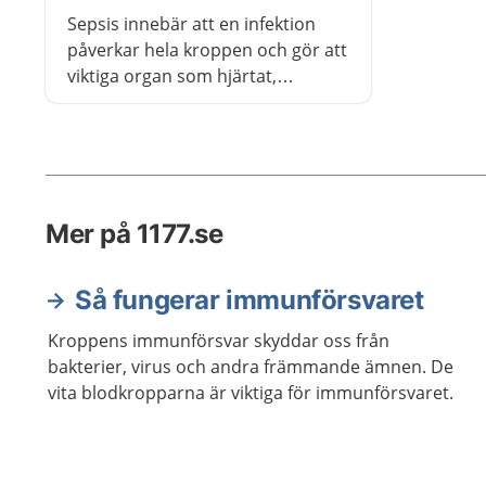
Sepsis innebär att en infektion
påverkar hela kroppen och gör att
viktiga organ som hjärtat,
lungorna, hjärnan och njurarna
inte fungerar som de ska. Sepsis
kan vara livshotande
Mer på 1177.se
Så fungerar immunförsvaret
Kroppens immunförsvar skyddar oss från
bakterier, virus och andra främmande ämnen. De
vita blodkropparna är viktiga för immunförsvaret.