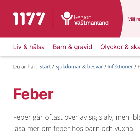
Till startsidan för 1177
Du ha
Välj
e
r
Liv & hälsa
Barn & gravid
Olyckor & sk
Du är här:
Start
Sjukdomar & besvär
Infektioner
Feber
Feber går oftast över av sig själv, men 
läsa mer om feber hos barn och vuxna.