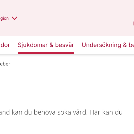
r valt region
n annan
egion
Västmanland
.
ador
Sjukdomar & besvär
Undersökning & b
Feber
ibland kan du behöva söka vård. Här kan du