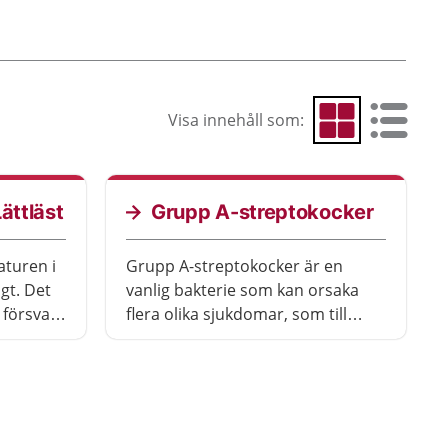
Visa innehåll som:
Visa som rutnät
Visa som 
ättläst
Grupp A-streptokocker
aturen i
Grupp A-streptokocker är en
gt. Det
vanlig bakterie som kan orsaka
t försvara
flera olika sjukdomar, som till
r hos
exempel svinkoppor och halsfluss.
Ibland kan bakterierna orsaka
allvarliga infektioner. De kallas då
för invasiva streptokocker.