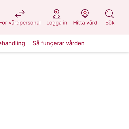
på 1177.se
på 1177.se
på 1177.se
på 1177.se
För vårdpersonal
Logga in
Hitta vård
Sök
ehandling
Så fungerar vården