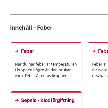
Innehåll - Feber
Feber
Febe
När du har feber är temperaturen
Feber är
i kroppen högre än den brukar
försvara
vara. Feber är ett av kroppens sätt
orsakas a
att försvara sig mot infektioner
Barn får 
som orsakas av virus och
behöver 
bakterier. Det är mycket vanligt
särskilt 
att få feber i samband med till
barnet må
Sepsis - blodförgiftning
exempel förkylningar.