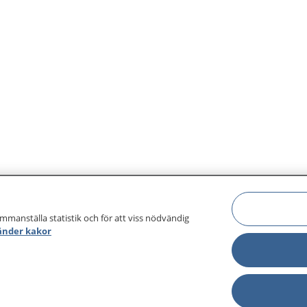
ammanställa statistik och för att viss nödvändig
änder kakor
sjukdomar och
Other languages