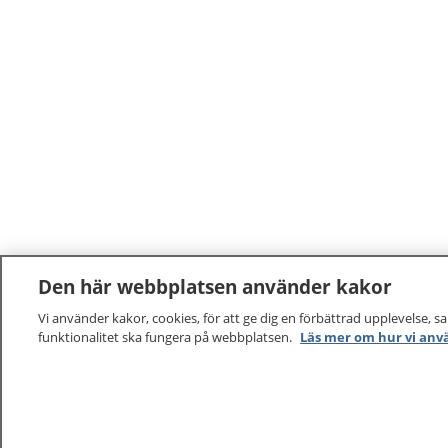
Den här webbplatsen använder kakor
Vi använder kakor, cookies, för att ge dig en förbättrad upplevelse, s
funktionalitet ska fungera på webbplatsen.
Läs mer om hur vi anv
1177
–
tryggt om din hälsa och vård
På 1177.se får du råd om hälsa och information om 