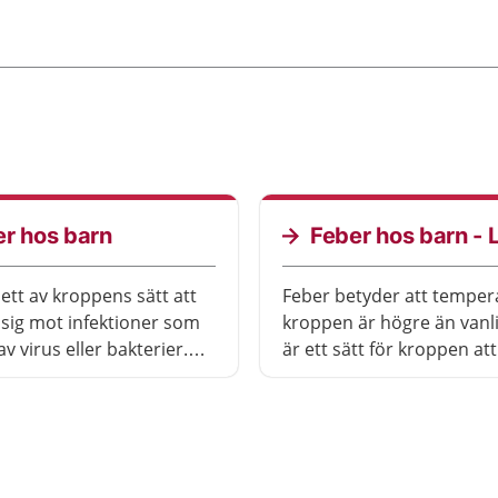
r hos barn
Feber hos barn - L
 ett av kroppens sätt att
Feber betyder att temper
 sig mot infektioner som
kroppen är högre än vanli
v virus eller bakterier.
är ett sätt för kroppen at
lätt feber, men det
sig mot infektioner. Febe
inte betyda att de är
barn är vanligt
sjuka. Det viktiga är hur
r i övrigt.