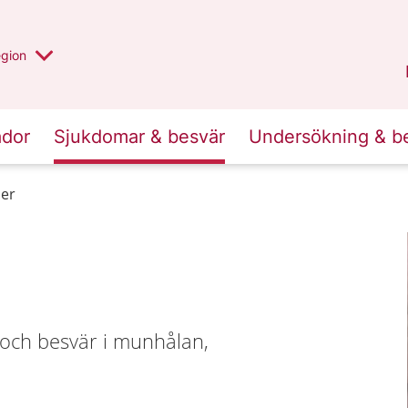
r valt region
n annan
egion
Västmanland
.
ador
Sjukdomar & besvär
Undersökning & b
er
och besvär i munhålan,