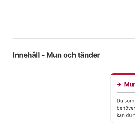
Innehåll - Mun och tänder
Mun
Du som 
behöver
kan du f