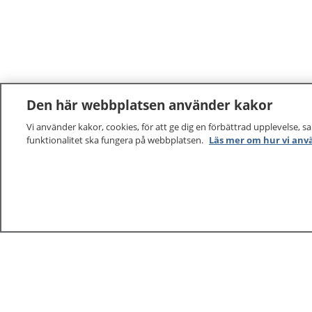
Den här webbplatsen använder kakor
Vi använder kakor, cookies, för att ge dig en förbättrad upplevelse, s
funktionalitet ska fungera på webbplatsen.
Läs mer om hur vi anv
1177
–
tryggt om din hälsa och vård
På 1177.se får du råd om hälsa och information om 
vilka mottagningar du kan kontakta. Logga in för att lä
och göra dina vårdärenden. Ring telefonnummer 1177
sjukvårdsrådgivning dygnet runt.
1177 ger dig råd när du vill må bättre.