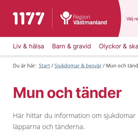
Till startsidan för 1177
Du ha
Välj
e
r
Liv & hälsa
Barn & gravid
Olyckor & sk
Du är här:
Start
Sjukdomar & besvär
Mun och tänd
Mun och tänder
Här hittar du information om sjukdomar 
läpparna och tänderna.