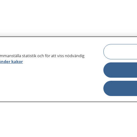
ammanställa statistik och för att viss nödvändig
änder kakor
sjukdomar och
Other languages
sa din journal
Lättläst svenska
 för