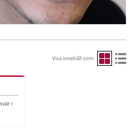
Visa innehåll som:
Visa som rutnät
Visa som 
vär i