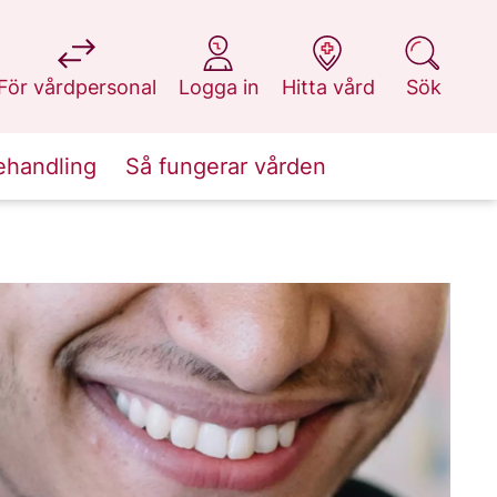
på 1177.se
på 1177.se
på 1177.se
på 1177.se
För vårdpersonal
Logga in
Hitta vård
Sök
ehandling
Så fungerar vården