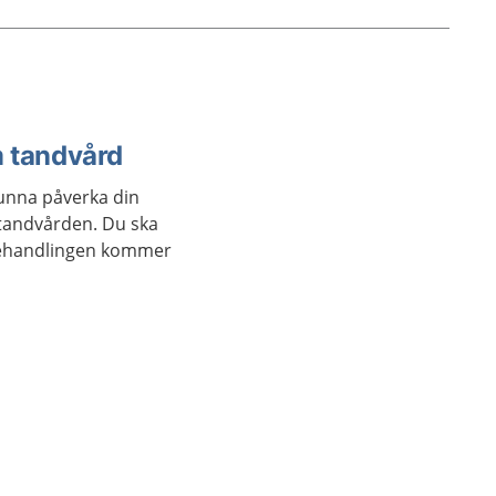
m tandvård
kunna påverka din
tandvården. Du ska
 behandlingen kommer