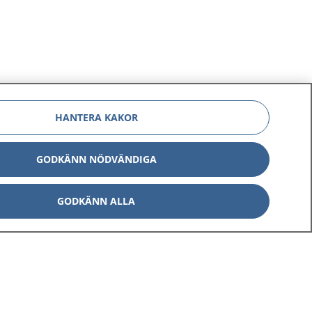
HANTERA KAKOR
GODKÄNN NÖDVÄNDIGA
GODKÄNN ALLA
Om 1177
Kontakt
E-tjänster
Press
Aktuellt
Digital tillgänglighet