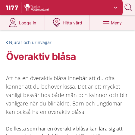
Du har valt region
Västmanland
.
Till startsidan för 1177
på 1177.se
på 1177.se
Meny
Logga in
Hitta vård
Njurar och urinvägar
Överaktiv blåsa
Att ha en överaktiv blåsa innebär att du ofta
känner att du behöver kissa. Det är ett mycket
vanligt besvär hos både män och kvinnor och blir
vanligare när du blir äldre. Barn och ungdomar
kan också ha en överaktiv blåsa.
De flesta som har en överaktiv blåsa kan lära sig att