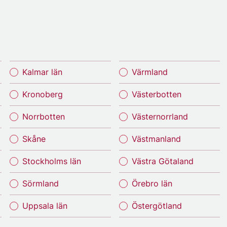
Kalmar län
Värmland
Kronoberg
Västerbotten
Norrbotten
Västernorrland
Skåne
Västmanland
Stockholms län
Västra Götaland
Sörmland
Örebro län
Uppsala län
Östergötland