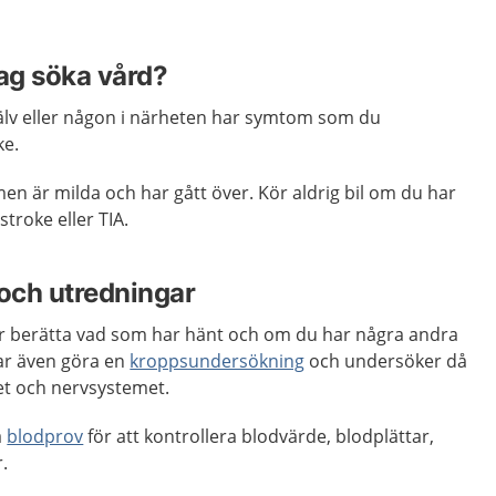
jag söka vård?
älv eller någon i närheten har symtom som du
ke.
n är milda och har gått över. Kör aldrig bil om du har
troke eller TIA.
och utredningar
år berätta vad som har hänt och om du har några andra
ar även göra en
kroppsundersökning
och undersöker då
ket och nervsystemet.
a
blodprov
för att kontrollera blodvärde, blodplättar,
.