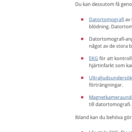
Du kan dessutom få geno
Datortomografi
av 
blödning. Datortomo
Datortomografi-angi
något av de stora b
EKG
för att kontro
hjärtinfarkt som ka
Ultraljudsundersö
förträngningar.
Magnetkameraund
till datortomografi.
Ibland kan du behöva göra