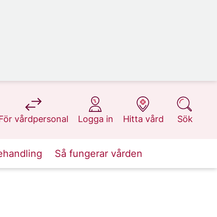
på 1177.se
på 1177.se
på 1177.se
på 1177.se
För vårdpersonal
Logga in
Hitta vård
Sök
ehandling
Så fungerar vården