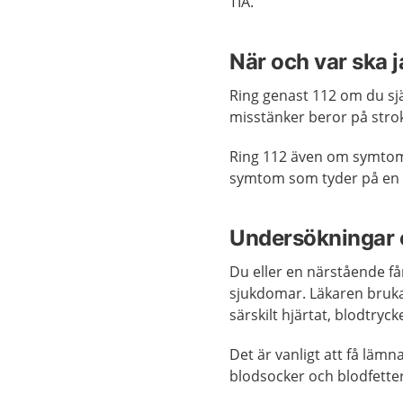
TIA.
När och var ska 
Ring genast 112 om du sj
misstänker beror på stro
Ring 112 även om symtome
symtom som tyder på en s
Undersökningar 
Du eller en närstående f
sjukdomar. Läkaren bruk
särskilt hjärtat, blodtryc
Det är vanligt att få lämn
blodsocker och blodfetter