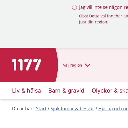
Jag vill inte se någon 
Obs! Detta val innebär att
just din region.
Till startsidan för 1177
Välj
region
Liv & hälsa
Barn & gravid
Olyckor & sk
Du är här:
Start
Sjukdomar & besvär
Hjärna och n