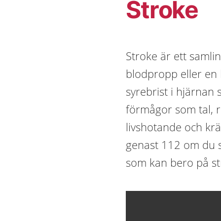
Stroke
Stroke är ett saml
blodpropp eller en b
syrebrist i hjärnan 
förmågor som tal, r
livshotande och kr
genast 112 om du s
som kan bero på st