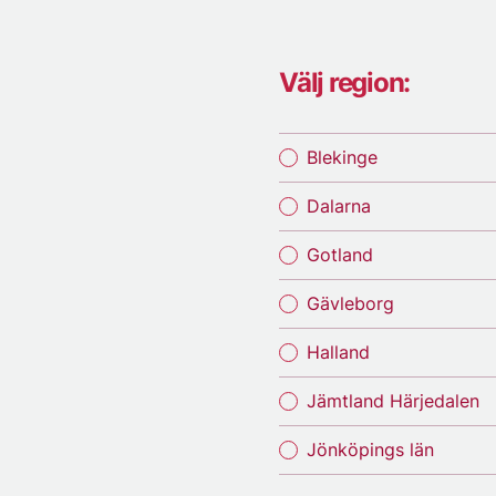
Välj region:
Blekinge
Dalarna
Gotland
Gävleborg
Halland
Jämtland Härjedalen
Jönköpings län