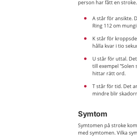
person har fått en stroke
A står för ansikte.
Ring 112 om mungi
K står för kroppsde
hålla kvar i tio sek
U står för uttal. D
till exempel ”Solen
hittar rätt ord.
T står för tid. Det
mindre blir skador
Symtom
Symtomen på stroke komme
med symtomen. Vilka symt