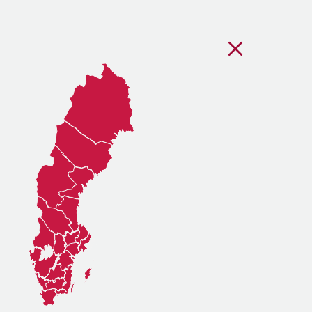
Stäng regionsvälj