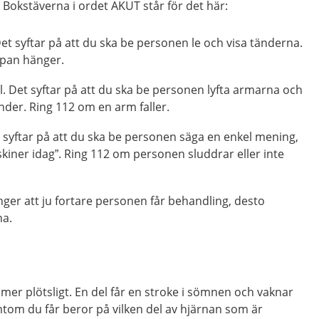
. Bokstäverna i ordet AKUT står för det här:
 Det syftar på att du ska be personen le och visa tänderna.
pan hänger.
l. Det syftar på att du ska be personen lyfta armarna och
under. Ring 112 om en arm faller.
et syftar på att du ska be personen säga en enkel mening,
 skiner idag”. Ring 112 om personen sluddrar eller inte
 anger att ju fortare personen får behandling, desto
na.
r plötsligt. En del får en stroke i sömnen och vaknar
om du får beror på vilken del av hjärnan som är