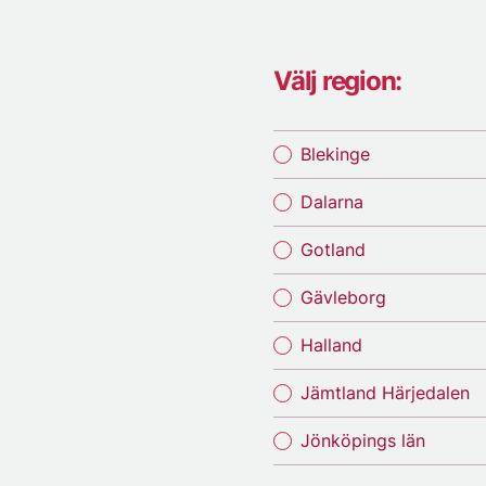
Välj region:
Blekinge
Dalarna
Gotland
Gävleborg
Halland
Jämtland Härjedalen
Jönköpings län