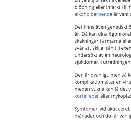
En vanlig orsak till cerebe
blödning eller infarkt i 
alkoholberoende
är vanli
Det finns även genetiskt ö
år. Då kan dina ögonrörel
skakningar i armarna elle
svår att skilja från till ex
undersökt av en neurolog
sjukdomar. I utredningen
Den är ovanligt, men så k
komplikation efter en viru
medan vuxna kan få det vi
körtelfeber
eller mykopla
Symtomen vid akut cerebe
månader och du får vanli