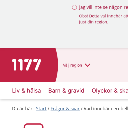
Jag vill inte se någon 
Obs! Detta val innebär att
just din region.
Till startsidan för 1177
Välj
region
Liv & hälsa
Barn & gravid
Olyckor & sk
Du är här:
Start
Frågor & svar
Vad innebär cerebell