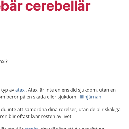
bär cerebellär
axi?
s typ av
ataxi
. Ataxi är inte en enskild sjukdom, utan en
m beror på en skada eller sjukdom i
lillhjärnan
.
r du inte att samordna dina rörelser, utan de blir skakiga
en blir oftast kvar resten av livet.