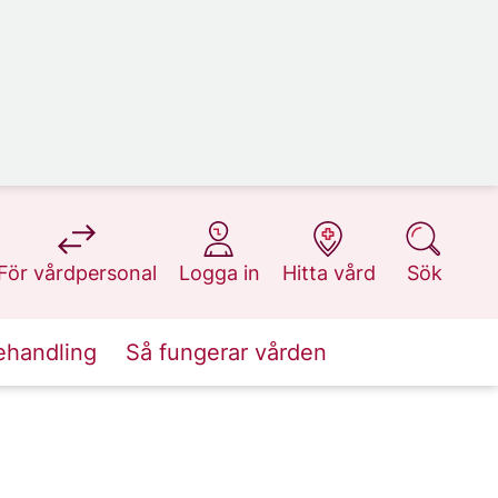
på 1177.se
på 1177.se
på 1177.se
på 1177.se
För vårdpersonal
Logga in
Hitta vård
Sök
ehandling
Så fungerar vården