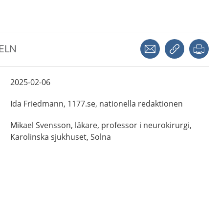
Dela via mejl
Kopiera län
Skr
KELN
2025-02-06
Ida
Friedmann,
1177.se, nationella redaktionen
Mikael
Svensson,
läkare, professor i neurokirurgi,
Karolinska sjukhuset,
Solna