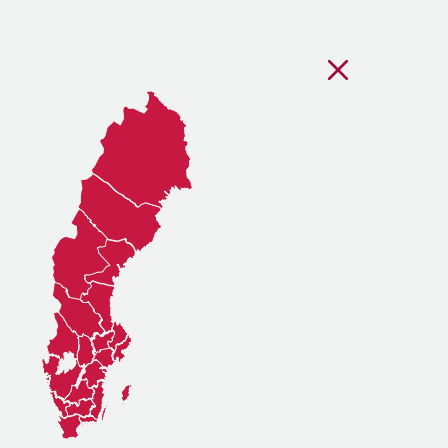
Stäng regionsvälj