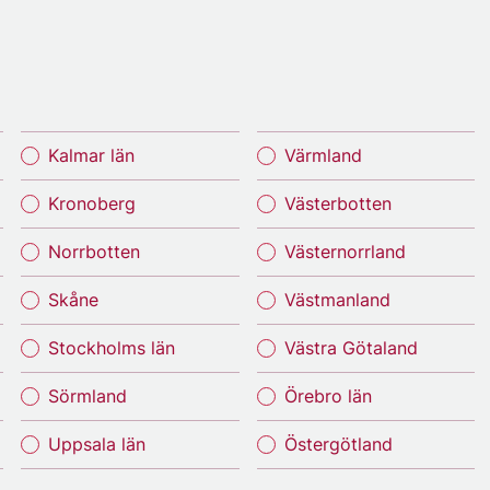
Kalmar län
Värmland
Kronoberg
Västerbotten
Norrbotten
Västernorrland
Skåne
Västmanland
Stockholms län
Västra Götaland
Sörmland
Örebro län
Uppsala län
Östergötland