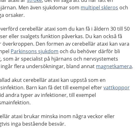
llär ataxi är
stroke
, det vill säga att du har fått en
lillhjärnan. Men även sjukdomar som
multipel skleros
och
ga orsaker.
verförd cerebellär ataxi som du kan få i åldern 30 till 50
ser eller svalgets funktion påverkas. Du kan också få
r överkroppen. Den formen av cerebellär ataxi kan vara
empel
Parkinsons sjukdom
och du behöver därför bli
, som är specialist på hjärnans och nervsystemets
 ingår flera undersökningar, bland annat
magnetkamera
.
allad akut cerebellär ataxi kan uppstå som en
sinfektion. Barn kan få det till exempel efter
vattkoppor
d andra typer av infektioner, till exempel
smainfektion.
llär ataxi brukar minska inom några veckor eller
gtvis inga bestående besvär.