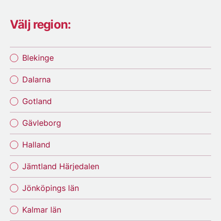
Välj region:
Blekinge
Dalarna
Gotland
Gävleborg
Halland
Jämtland Härjedalen
Jönköpings län
Kalmar län