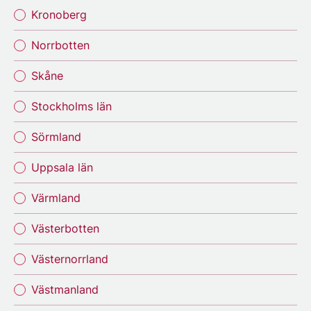
Kronoberg
Norrbotten
Skåne
Stockholms län
Sörmland
Uppsala län
Värmland
Västerbotten
Västernorrland
Västmanland