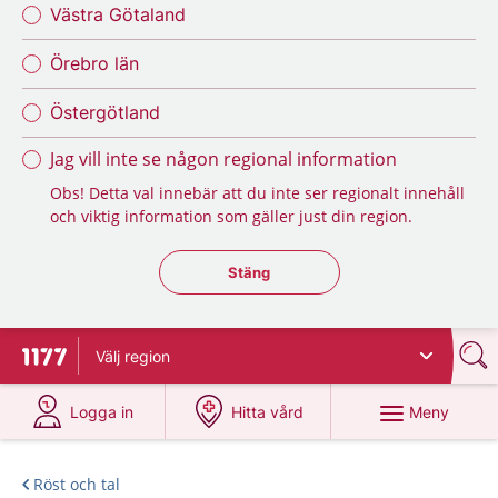
Västra Götaland
Örebro län
Östergötland
Jag vill inte se någon regional information
Obs! Detta val innebär att du inte ser regionalt innehåll
och viktig information som gäller just din region.
Stäng regionsväljaren
Stäng
Välj
region
Till startsidan för 1177
på 1177.se
på 1177.se
Meny
Logga in
Hitta vård
Röst och tal