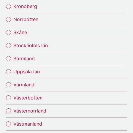
Kronoberg
Norrbotten
Skåne
Stockholms län
Sörmland
Uppsala län
Värmland
Västerbotten
Västernorrland
Västmanland