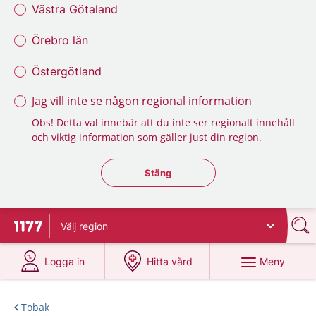
Västra Götaland
Örebro län
Östergötland
Jag vill inte se någon regional information
Obs! Detta val innebär att du inte ser regionalt innehåll
och viktig information som gäller just din region.
Stäng regionsväljaren
Stäng
Välj
region
Till startsidan för 1177
på 1177.se
på 1177.se
Meny
Logga in
Hitta vård
Tobak