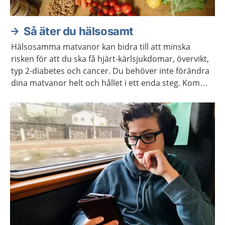
Så äter du hälsosamt
Hälsosamma matvanor kan bidra till att minska
risken för att du ska få hjärt-kärlsjukdomar, övervikt,
typ 2-diabetes och cancer. Du behöver inte förändra
dina matvanor helt och hållet i ett enda steg. Kom
ihåg att varje liten förändring kan göra stor skillnad.