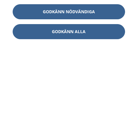
GODKÄNN NÖDVÄNDIGA
GODKÄNN ALLA
1177
–
tryggt om din hälsa och vård
På 1177.se får du råd om hälsa och information om
sjukdomar och vilka mottagningar du kan kontakta.
Logga in för att läsa din journal och göra dina
vårdärenden. Ring telefonnummer 1177 för
sjukvårdsrådgivning dygnet runt.
1177 ger dig råd när du vill må bättre.