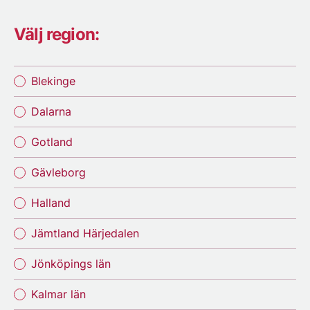
Välj region:
Blekinge
Dalarna
Gotland
Gävleborg
Halland
Jämtland Härjedalen
Jönköpings län
Kalmar län