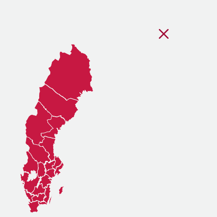
Stäng regionsvälj