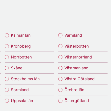
Kalmar län
Värmland
Kronoberg
Västerbotten
Norrbotten
Västernorrland
Skåne
Västmanland
Stockholms län
Västra Götaland
Sörmland
Örebro län
Uppsala län
Östergötland