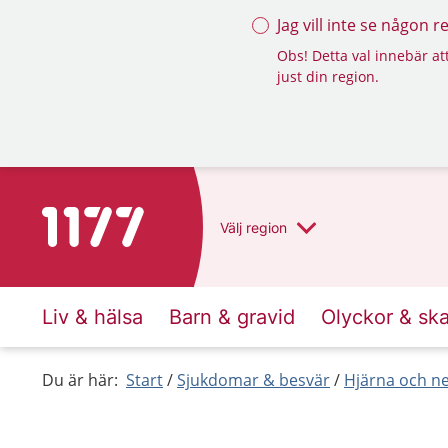
Jag vill inte se någon 
Obs! Detta val innebär att
just din region.
Till startsidan för 1177
Välj
region
Liv & hälsa
Barn & gravid
Olyckor & sk
Du är här:
Start
Sjukdomar & besvär
Hjärna och n