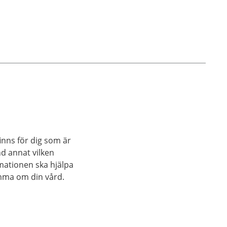
inns för dig som är
nd annat vilken
rmationen ska hjälpa
mma om din vård.