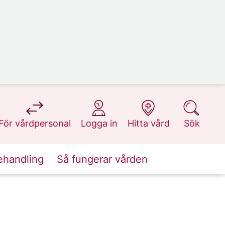
på 1177.se
på 1177.se
på 1177.se
på 1177.se
För vårdpersonal
Logga in
Hitta vård
Sök
ehandling
Så fungerar vården