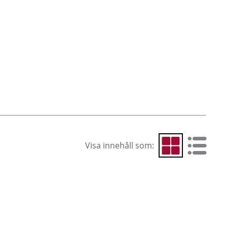
Visa innehåll som:
Visa som rutnät
Visa som 