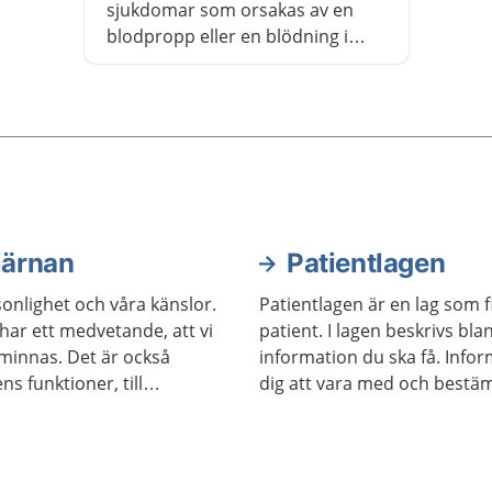
sjukdomar som orsakas av en
blodpropp eller en blödning i
hjärnan. En stroke leder till
syrebrist i hjärnan som gör att du
plötsligt förlorar olika förmågor
som tal, rörelser, känsel och syn.
Det kan vara livshotande och
kräver omedelbar vård på
sjukhus. Ring genast 112 om du
själv eller någon i närheten har
järnan
Patientlagen
symtom som kan bero på stroke.
onlighet och våra känslor.
Patientlagen är en lag som f
 har ett medvetande, att vi
patient. I lagen beskrivs bla
 minnas. Det är också
information du ska få. Info
s funktioner, till
dig att vara med och bestä
 rörelser.