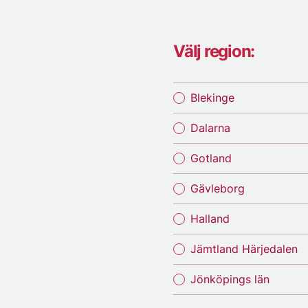
Välj region:
Blekinge
Dalarna
Gotland
Gävleborg
Halland
Jämtland Härjedalen
Jönköpings län