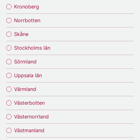
Kronoberg
Norrbotten
Skåne
Stockholms län
Sörmland
Uppsala län
Värmland
Västerbotten
Västernorrland
Västmanland