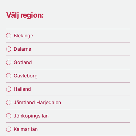
Välj region:
Blekinge
Dalarna
Gotland
Gävleborg
Halland
Jämtland Härjedalen
Jönköpings län
Kalmar län