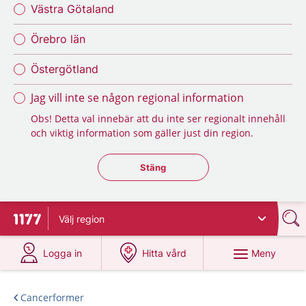
Västra Götaland
Örebro län
Östergötland
Jag vill inte se någon regional information
Obs! Detta val innebär att du inte ser regionalt innehåll
och viktig information som gäller just din region.
Stäng regionsväljaren
Stäng
Välj
region
Till startsidan för 1177
på 1177.se
på 1177.se
Meny
Logga in
Hitta vård
Cancerformer