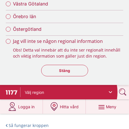
Västra Götaland
Örebro län
Östergötland
Jag vill inte se någon regional information
Obs! Detta val innebär att du inte ser regionalt innehåll
och viktig information som gäller just din region.
Stäng regionsväljaren
Stäng
Välj
region
Till startsidan för 1177
på 1177.se
på 1177.se
Meny
Logga in
Hitta vård
Så fungerar kroppen