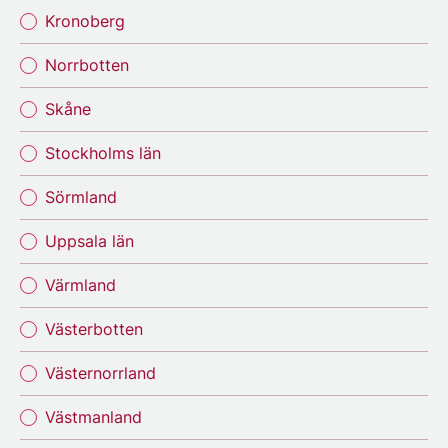
Kronoberg
Norrbotten
Skåne
Stockholms län
Sörmland
Uppsala län
Värmland
Västerbotten
Västernorrland
Västmanland