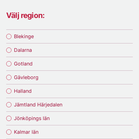
Välj region:
Blekinge
Dalarna
Gotland
Gävleborg
Halland
Jämtland Härjedalen
Jönköpings län
Kalmar län