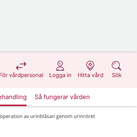
på 1177.se
på 1177.se
på 1177.se
på 1177.se
För vårdpersonal
Logga in
Hitta vård
Sök
ehandling
Så fungerar vården
operation av urinblåsan genom urinröret