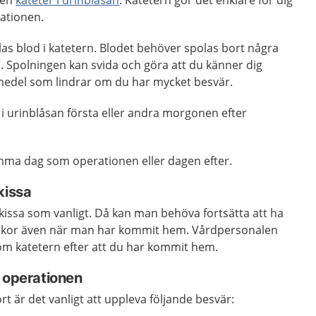
 en
kateter i urinblåsan
. Katetern gör det enklare för dig
rationen.
mlas blod i katetern. Blodet behöver spolas bort några
. Spolningen kan svida och göra att du känner dig
emedel som lindrar om du har mycket besvär.
 i urinblåsan första eller andra morgonen efter
mma dag som operationen eller dagen efter.
kissa
a kissa som vanligt. Då kan man behöva fortsätta att ha
å veckor även när man har kommit hem. Vårdpersonalen
 om katetern efter att du har kommit hem.
r operationen
rt är det vanligt att uppleva följande besvär: