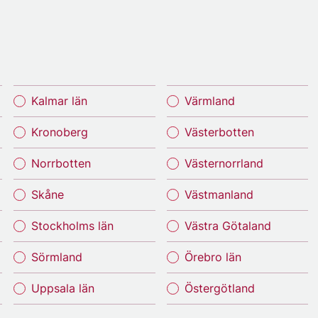
Kalmar län
Värmland
Kronoberg
Västerbotten
Norrbotten
Västernorrland
Skåne
Västmanland
Stockholms län
Västra Götaland
Sörmland
Örebro län
Uppsala län
Östergötland