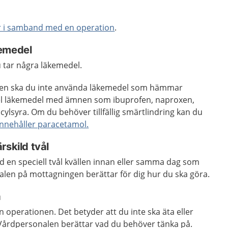
r i samband med en operation
.
kemedel
u tar några läkemedel.
nen ska du inte använda läkemedel som hämmar
pel läkemedel med ämnen som ibuprofen, naproxen,
ylsyra. Om du behöver tillfällig smärtlindring kan du
nnehåller paracetamol.
rskild tvål
 en speciell tvål kvällen innan eller samma dag som
len på mottagningen berättar för dig hur du ska göra.
a
 operationen. Det betyder att du inte ska äta eller
 Vårdpersonalen berättar vad du behöver tänka på.