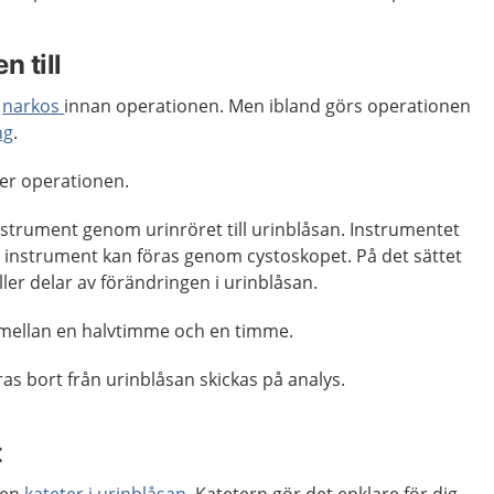
n till
d
narkos
innan operationen. Men ibland görs operationen
ng
.
der operationen.
instrument genom urinröret till urinblåsan. Instrumentet
ka instrument kan föras genom cystoskopet. På det sättet
ller delar av förändringen i urinblåsan.
 mellan en halvtimme och en timme.
s bort från urinblåsan skickas på analys.
t