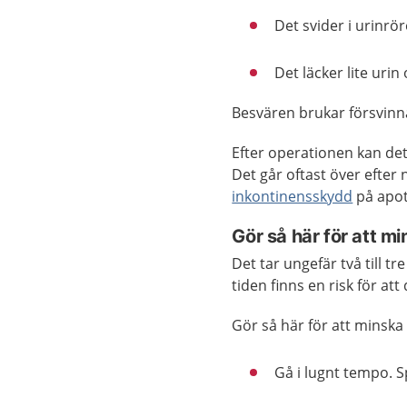
Det svider i urinrör
Det läcker lite uri
Besvären brukar försvinna
Efter operationen kan det 
Det går oftast över efte
inkontinensskydd
på apot
Gör så här för att m
Det tar ungefär två till t
tiden finns en risk för at
Gör så här för att minska 
Gå i lugnt tempo. Sp