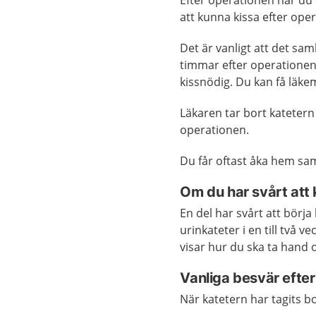
Efter operationen har du
att kunna kissa efter ope
Det är vanligt att det sa
timmar efter operationen
kissnödig. Du kan få läk
Läkaren tar bort katetern
operationen.
Du får oftast åka hem sa
Om du har svårt att 
En del har svårt att börj
urinkateter i en till tv
visar hur du ska ta hand
Vanliga besvär efte
När katetern har tagits bo