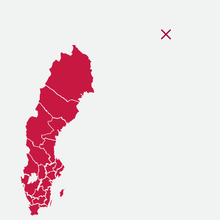
Stäng regionsvälj