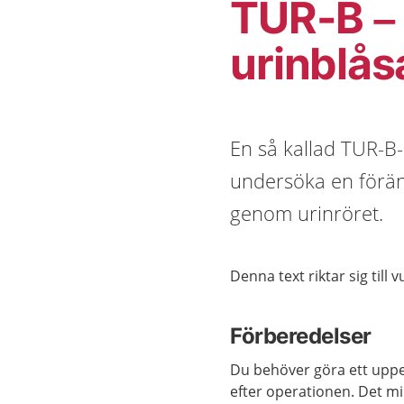
TUR-B – 
urinblås
En så kallad TUR-B-o
undersöka en förän
genom urinröret.
Denna text riktar sig till 
Förberedelser
Du behöver göra ett uppeh
efter operationen. Det m