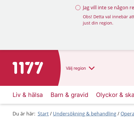
Jag vill inte se någon 
Obs! Detta val innebär att
just din region.
Till startsidan för 1177
Välj
region
Liv & hälsa
Barn & gravid
Olyckor & sk
Du är här:
Start
Undersökning & behandling
Opera