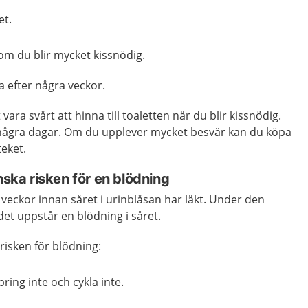
et.
n om du blir mycket kissnödig.
 efter några veckor.
vara svårt att hinna till toaletten när du blir kissnödig.
r några dagar. Om du upplever mycket besvär kan du köpa
eket.
inska risken för en blödning
re veckor innan såret i urinblåsan har läkt. Under den
t det uppstår en blödning i såret.
risken för blödning:
ring inte och cykla inte.