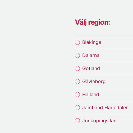
Välj region:
Blekinge
Dalarna
Gotland
Gävleborg
Halland
Jämtland Härjedalen
Jönköpings län