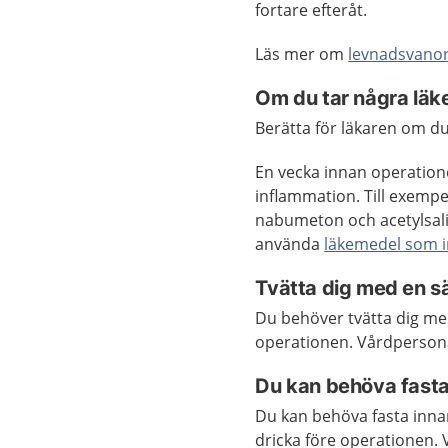
fortare efteråt.
Läs mer om
levnadsvano
Om du tar några lä
Berätta för läkaren om d
En vecka innan operatio
inflammation. Till exem
nabumeton och acetylsalic
använda
läkemedel som i
Tvätta dig med en sä
Du behöver tvätta dig med
operationen. Vårdpersona
Du kan behöva fast
Du kan behöva fasta innan
dricka före operationen.