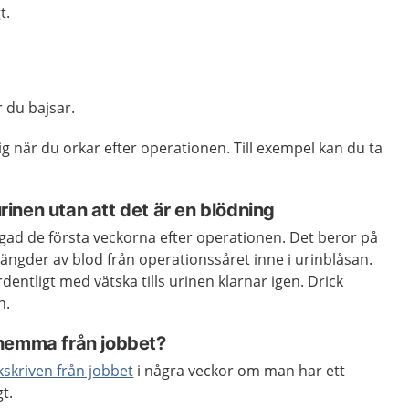
t.
r du bajsar.
ig när du orkar efter operationen. Till exempel kan du ta
 urinen utan att det är en blödning
ärgad de första veckorna efter operationen. Det beror på
ngder av blod från operationssåret inne i urinblåsan.
rdentligt med vätska tills urinen klarnar igen. Drick
n.
 hemma från jobbet?
kskriven från jobbet
i några veckor om man har ett
gt.