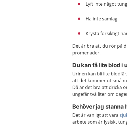
Lyft inte något tung
Ha inte samlag.
Krysta försiktigt nä
Det är bra att du rör på d
promenader.
Du kan få lite blod i
Urinen kan bli lite blodf
att det kommer ut små mä
Då är det bra att dricka o
ungefär två liter om dage
Behöver jag stanna
Det är vanligt att vara
sju
arbete som är fysiskt tun