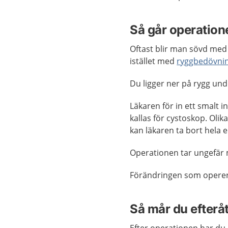
Så går operatione
Oftast blir man sövd me
istället med
ryggbedövni
Du ligger ner på rygg un
Läkaren för in ett smalt 
kallas för cystoskop. Oli
kan läkaren ta bort hela e
Operationen tar ungefär
Förändringen som operera
Så mår du efterå