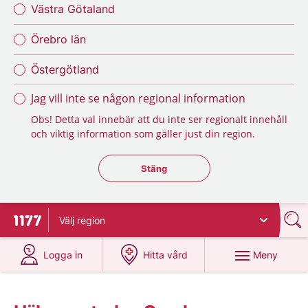
Västra Götaland
Örebro län
Östergötland
Jag vill inte se någon regional information
Obs! Detta val innebär att du inte ser regionalt innehåll
och viktig information som gäller just din region.
Stäng regionsväljaren
Stäng
Välj
region
Till startsidan för 1177
på 1177.se
på 1177.se
Meny
Logga in
Hitta vård