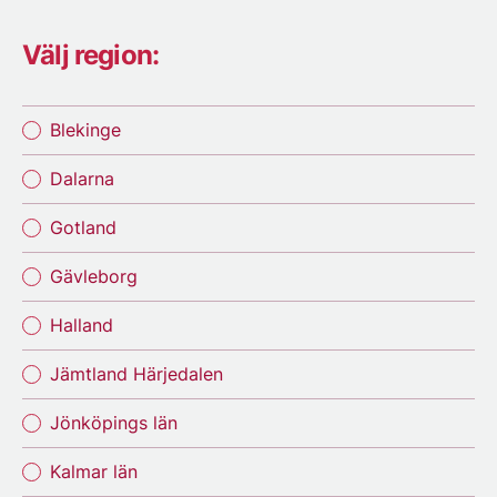
Välj region:
Blekinge
Dalarna
Gotland
Gävleborg
Halland
Jämtland Härjedalen
Jönköpings län
Kalmar län