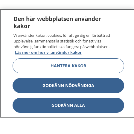
Den här webbplatsen använder
kakor
Vi använder kakor, cookies, för att ge dig en förbättrad
upplevelse, sammanställa statistik och för att viss
nödvändig funktionalitet ska fungera på webbplatsen.
Läs mer om hur vi använder kakor
HANTERA KAKOR
1177
–
tryggt om din hälsa och vård
På 1177.se får du råd om hälsa och information om
GODKÄNN NÖDVÄNDIGA
sjukdomar och vilka mottagningar du kan kontakta.
Logga in för att läsa din journal och göra dina
GODKÄNN ALLA
vårdärenden. Ring telefonnummer 1177 för
sjukvårdsrådgivning dygnet runt.
1177 ger dig råd när du vill må bättre.