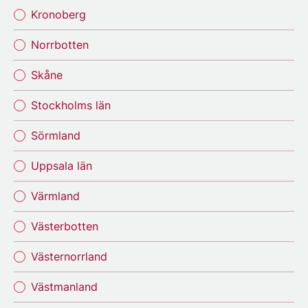
Kronoberg
Norrbotten
Skåne
Stockholms län
Sörmland
Uppsala län
Värmland
Västerbotten
Västernorrland
Västmanland