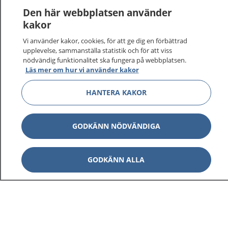
1177
–
tryggt om din hälsa och vård
Den här webbplatsen använder
kakor
På 1177.se får du råd om hälsa och information om
Vi använder kakor, cookies, för att ge dig en förbättrad
sjukdomar och vilka mottagningar du kan kontakta.
upplevelse, sammanställa statistik och för att viss
Logga in för att läsa din journal och göra dina
nödvändig funktionalitet ska fungera på webbplatsen.
vårdärenden. Ring telefonnummer 1177 för
Läs mer om hur vi använder kakor
sjukvårdsrådgivning dygnet runt.
1177 ger dig råd när du vill må bättre.
HANTERA KAKOR
GODKÄNN NÖDVÄNDIGA
Visa inn
1177 på flera språk
GODKÄNN ALLA
Visa inn
Om 1177
Visa inn
Kontakt