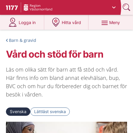
Du har valt region
Västernorrland
.
Till startsidan för 1177
på 1177.se
på 1177.se
Meny
Logga in
Hitta vård
Barn & gravid
Vård och stöd för barn
Läs om olika sätt för barn att få stöd och vård.
Här finns info om bland annat elevhälsan, bup,
BVC och om hur du förbereder dig och barnet för
besök i vården.
Svenska
Lättläst svenska