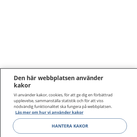
Den här webbplatsen använder
kakor
1177
–
tryggt om din hälsa och vård
Vi använder kakor, cookies, för att ge dig en förbättrad
upplevelse, sammanställa statistik och för att viss
På 1177.se får du råd om hälsa och information om
nödvändig funktionalitet ska fungera på webbplatsen.
sjukdomar och vilka mottagningar du kan kontakta.
Läs mer om hur vi använder kakor
Logga in för att läsa din journal och göra dina
vårdärenden. Ring telefonnummer 1177 för
HANTERA KAKOR
sjukvårdsrådgivning dygnet runt.