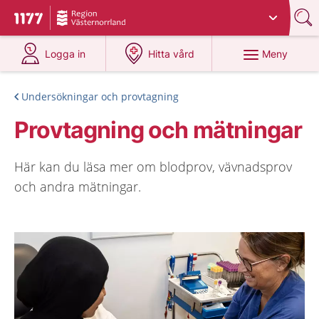
Du har valt region
Västernorrland
.
Till startsidan för 1177
på 1177.se
på 1177.se
Meny
Logga in
Hitta vård
Undersökningar och provtagning
Provtagning och mätningar
Här kan du läsa mer om blodprov, vävnadsprov
och andra mätningar.