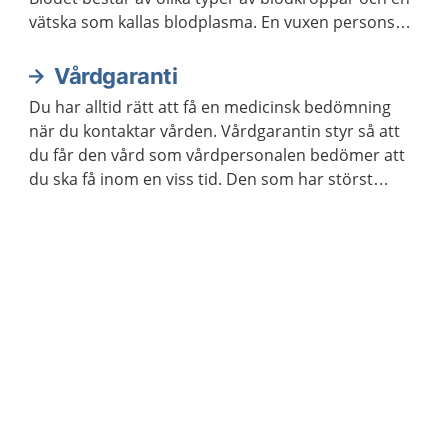
vätska som kallas blodplasma. En vuxen persons
kropp innehåller ungefär fem liter blod.
Vårdgaranti
Du har alltid rätt att få en medicinsk bedömning
när du kontaktar vården. Vårdgarantin styr så att
du får den vård som vårdpersonalen bedömer att
du ska få inom en viss tid. Den som har störst
behov av vård får den alltid först.