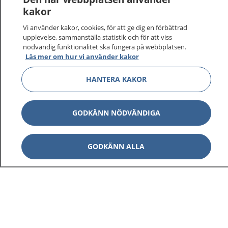
kakor
Vi använder kakor, cookies, för att ge dig en förbättrad
upplevelse, sammanställa statistik och för att viss
1177
–
tryggt om din hälsa och vård
nödvändig funktionalitet ska fungera på webbplatsen.
Läs mer om hur vi använder kakor
På 1177.se får du råd om hälsa och information om
sjukdomar och vilka mottagningar du kan kontakta.
HANTERA KAKOR
Logga in för att läsa din journal och göra dina
vårdärenden. Ring telefonnummer 1177 för
GODKÄNN NÖDVÄNDIGA
sjukvårdsrådgivning dygnet runt.
1177 ger dig råd när du vill må bättre.
GODKÄNN ALLA
Visa inn
1177 på flera språk
Visa inn
Om 1177