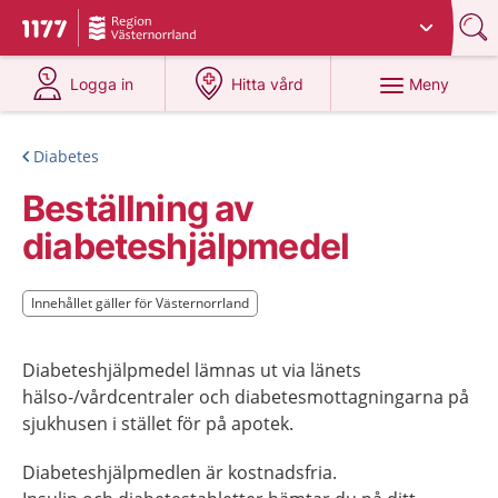
Du har valt region
Västernorrland
.
Till startsidan för 1177
på 1177.se
på 1177.se
Meny
Logga in
Hitta vård
Diabetes
Beställning av
diabeteshjälpmedel
Innehållet gäller för Västernorrland
Innehållet gäller för Västernorrland
Diabeteshjälpmedel lämnas ut via länets
hälso-/vårdcentraler och diabetesmottagningarna på
sjukhusen i stället för på apotek.
Diabeteshjälpmedlen är kostnadsfria.