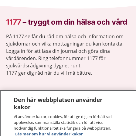
1177
–
tryggt om din hälsa och vård
På 1177.se får du råd om hälsa och information om
sjukdomar och vilka mottagningar du kan kontakta.
Logga in för att läsa din journal och göra dina
vårdärenden. Ring telefonnummer 1177 för
sjukvårdsrådgivning dygnet runt.
1177 ger dig råd när du vill må bättre.
Den här webbplatsen använder
kakor
Visa inn
1177 på flera språk
Vi använder kakor, cookies, för att ge dig en förbättrad
upplevelse, sammanställa statistik och för att viss
Visa inn
nödvändig funktionalitet ska fungera på webbplatsen.
Om 1177
Läs mer om hur vi använder kakor