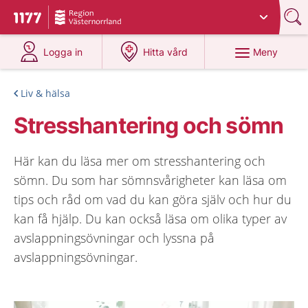
Du har valt region
Västernorrland
.
Till startsidan för 1177
på 1177.se
på 1177.se
Meny
Logga in
Hitta vård
Liv & hälsa
Stresshantering och sömn
Här kan du läsa mer om stresshantering och
sömn. Du som har sömnsvårigheter kan läsa om
tips och råd om vad du kan göra själv och hur du
kan få hjälp. Du kan också läsa om olika typer av
avslappningsövningar och lyssna på
avslappningsövningar.