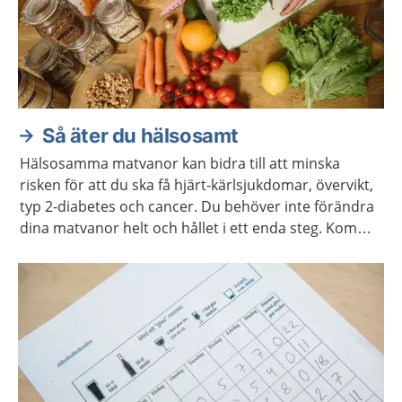
Så äter du hälsosamt
Hälsosamma matvanor kan bidra till att minska
risken för att du ska få hjärt-kärlsjukdomar, övervikt,
typ 2-diabetes och cancer. Du behöver inte förändra
dina matvanor helt och hållet i ett enda steg. Kom
ihåg att varje liten förändring kan göra stor skillnad.