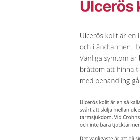
Ulcerös k
Ulcerös kolit är en
och i ändtarmen. I
Vanliga symtom är b
bråttom att hinna ti
med behandling går 
Ulcerös kolit är en så ka
svårt att skilja mellan ulc
tarmsjukdom. Vid Crohns
och inte bara tjocktarme
Det vanligaste är att bli