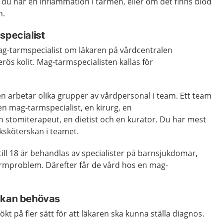
 du har en inflammation i tarmen, eller om det finns blod
n.
specialist
mag-tarmspecialist om läkaren på vårdcentralen
rös kolit. Mag-tarmspecialisten kallas för
arbetar olika grupper av vårdpersonal i team. Ett team
en mag-tarmspecialist, en kirurg, en
en stomiterapeut, en dietist och en kurator. Du har mest
ksköterskan i teamet.
ll 18 år behandlas av specialister på barnsjukdomar,
rmproblem. Därefter får de vård hos en mag-
 kan behövas
t på fler sätt för att läkaren ska kunna ställa diagnos.