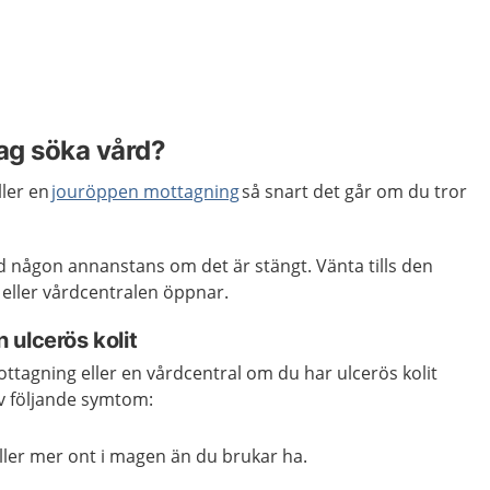
jag söka vård?
ller en
jouröppen mottagning
så snart det går om du tror
d någon annanstans om det är stängt. Vänta tills den
eller vårdcentralen öppnar.
ulcerös kolit
tagning eller en vårdcentral om du har ulcerös kolit
 av följande symtom:
ller mer ont i magen än du brukar ha.