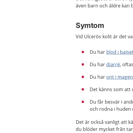
även barn och äldre kan bl
Symtom
Vid Ulcerös kolit är det v
Du har
blod i bajse
Du har
diarré
, ofta
Du har
ont i mage
Det känns som att 
Du får besvär i and
och rodna i huden o
Det är också vanligt att 
du blöder mycket från ta