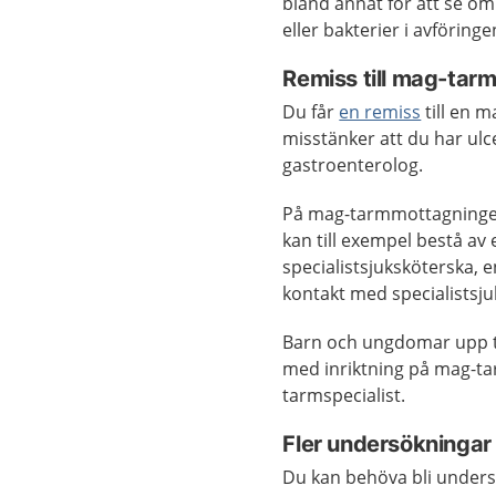
bland annat för att se om
eller bakterier i avföringe
Remiss till mag-tarm
Du får
en remiss
till en 
misstänker att du har ulce
gastroenterolog.
På mag-tarmmottagningen 
kan till exempel bestå av 
specialistsjuksköterska, 
kontakt med specialistsju
Barn och ungdomar upp ti
med inriktning på mag-ta
tarmspecialist.
Fler undersökningar
Du kan behöva bli undersök