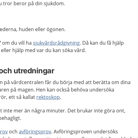
u tror beror på din sjukdom.
lederna, huden eller ögonen.
 om du vill ha
sjukvårdsrådgivning
. Då kan du få hjälp
ler hjälp med var du kan söka vård.
och utredningar
en på vårdcentralen får du börja med att berätta om dina
karen på magen. Hen kan också behöva undersöka
r, ett så kallat
rektoskop
.
 inte mer än några minuter. Det brukar inte göra ont,
ehagligt.
rov
och
avföringsprov
. Avföringsproven undersöks