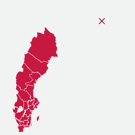
Stäng regionsvälj