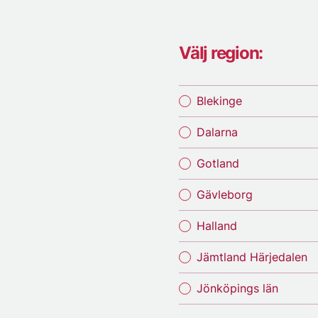
Välj region:
Blekinge
Dalarna
Gotland
Gävleborg
Halland
Jämtland Härjedalen
Jönköpings län