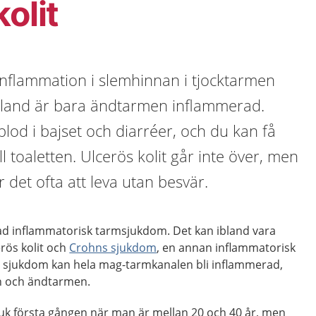
olit
 inflammation i slemhinnan i tjocktarmen
bland är bara ändtarmen inflammerad.
lod i bajset och diarréer, och du kan få
ll toaletten. Ulcerös kolit går inte över, men
det ofta att leva utan besvär.
llad inflammatorisk tarmsjukdom. Det kan ibland vara
erös kolit och
Crohns sjukdom
, en annan inflammatorisk
 sjukdom kan hela mag-tarmkanalen bli inflammerad,
n och ändtarmen.
 sjuk första gången när man är mellan 20 och 40 år, men