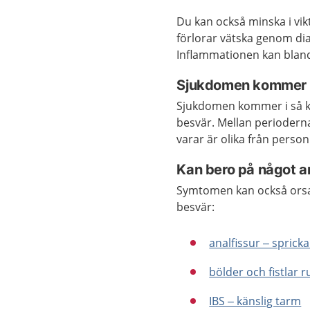
Du kan också minska i vi
förlorar vätska genom di
Inflammationen kan bland
Sjukdomen kommer i
Sjukdomen kommer i så ka
besvär. Mellan perioderna
varar är olika från person 
Kan bero på något a
Symtomen kan också orsak
besvär:
analfissur – spric
bölder och fistlar
IBS – känslig tarm