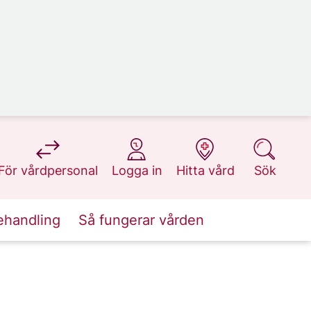
på 1177.se
på 1177.se
på 1177.se
på 1177.se
För vårdpersonal
Logga in
Hitta vård
Sök
ehandling
Så fungerar vården