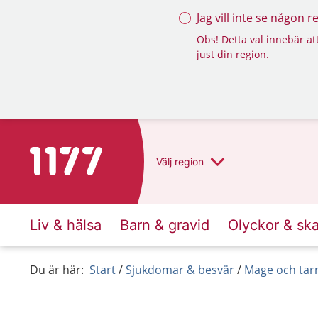
Jag vill inte se någon 
Obs! Detta val innebär att
just din region.
Till startsidan för 1177
Välj
region
Liv & hälsa
Barn & gravid
Olyckor & sk
Du är här:
Start
Sjukdomar & besvär
Mage och ta