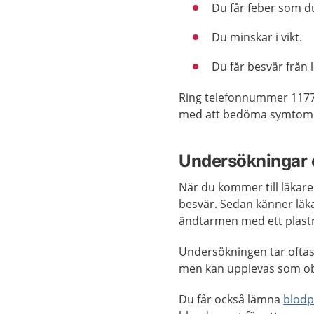
Du får feber som d
Du minskar i vikt.
Du får besvär från 
Ring telefonnummer 1177
med att bedöma symtom el
Undersökningar 
När du kommer till läkar
besvär. Sedan känner lä
ändtarmen med ett plaströ
Undersökningen tar oftast
men kan upplevas som ob
Du får också lämna
blodp