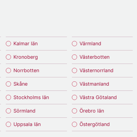
Kalmar län
Värmland
Kronoberg
Västerbotten
Norrbotten
Västernorrland
Skåne
Västmanland
Stockholms län
Västra Götaland
Sörmland
Örebro län
Uppsala län
Östergötland