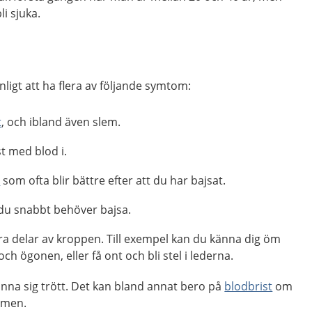
i sjuka.
anligt att ha flera av följande symtom:
t
, och ibland även slem.
st med blod i.
n
som ofta blir bättre efter att du har bajsat.
du snabbt behöver bajsa.
ra delar av kroppen. Till exempel kan du känna dig öm
ch ögonen, eller få ont och bli stel i lederna.
känna sig trött. Det kan bland annat bero på
blodbrist
om
rmen.