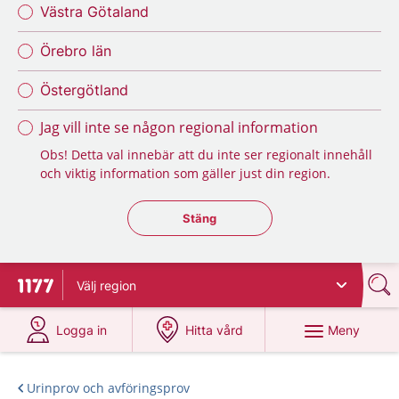
Västra Götaland
Örebro län
Östergötland
Jag vill inte se någon regional information
Obs! Detta val innebär att du inte ser regionalt innehåll
och viktig information som gäller just din region.
Stäng regionsväljaren
Stäng
Välj
region
Till startsidan för 1177
på 1177.se
på 1177.se
Meny
Logga in
Hitta vård
Urinprov och avföringsprov