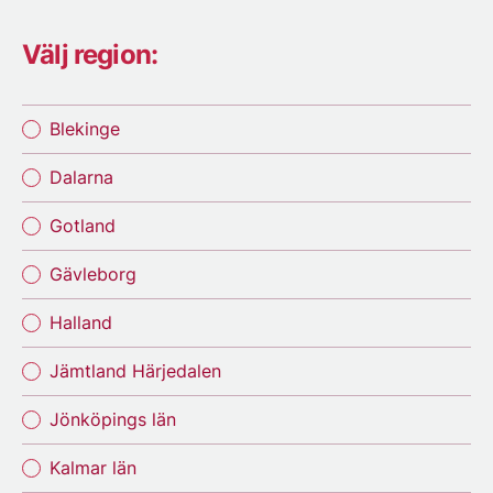
Välj region:
Blekinge
Dalarna
Gotland
Gävleborg
Halland
Jämtland Härjedalen
Jönköpings län
Kalmar län