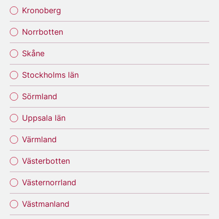
Kronoberg
Norrbotten
Skåne
Stockholms län
Sörmland
Uppsala län
Värmland
Västerbotten
Västernorrland
Västmanland