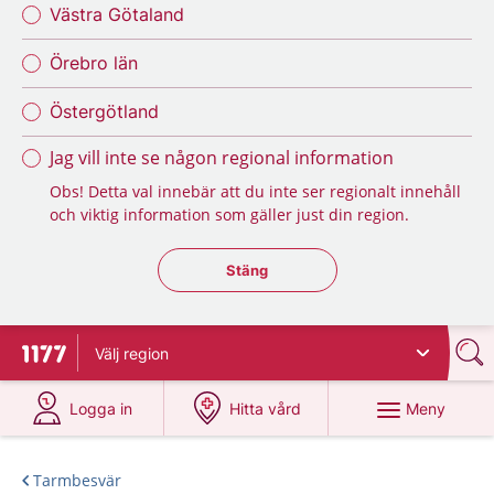
Västra Götaland
Örebro län
Östergötland
Jag vill inte se någon regional information
Obs! Detta val innebär att du inte ser regionalt innehåll
och viktig information som gäller just din region.
Stäng regionsväljaren
Stäng
Välj
region
Till startsidan för 1177
på 1177.se
på 1177.se
Meny
Logga in
Hitta vård
Tarmbesvär