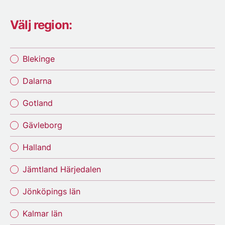
Välj region:
Blekinge
Dalarna
Gotland
Gävleborg
Halland
Jämtland Härjedalen
Jönköpings län
Kalmar län