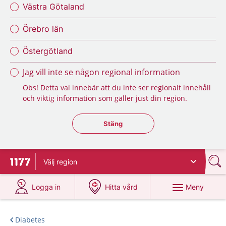
Västra Götaland
Örebro län
Östergötland
Jag vill inte se någon regional information
Obs! Detta val innebär att du inte ser regionalt innehåll
och viktig information som gäller just din region.
Stäng regionsväljaren
Stäng
Välj
region
Till startsidan för 1177
på 1177.se
på 1177.se
Meny
Logga in
Hitta vård
Diabetes