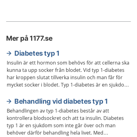
Mer på 1177.se
Diabetes typ 1
Insulin är ett hormon som behövs för att cellerna ska
kunna ta upp socker från blodet. Vid typ 1-diabetes
har kroppen slutat tillverka insulin och man får för
mycket socker i blodet. Typ 1-diabetes är en sjukdom
man har hela livet. Man behöver få behandling med
insulin och kontrollera blodsockret regelbundet.
Behandling vid diabetes typ 1
Behandlingen av typ 1-diabetes består av att
kontrollera blodsockret och att ta insulin. Diabetes
typ 1 är en sjukdom som inte går över och man
behöver därför behandling hela livet. Med