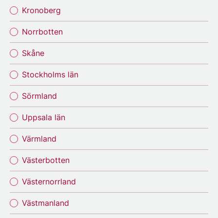
Kronoberg
Norrbotten
Skåne
Stockholms län
Sörmland
Uppsala län
Värmland
Västerbotten
Västernorrland
Västmanland