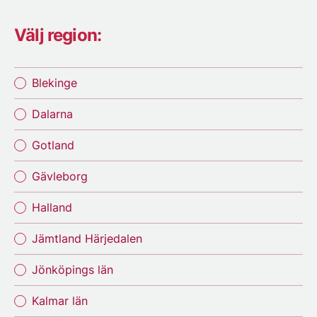
Välj region:
Blekinge
Dalarna
Gotland
Gävleborg
Halland
Jämtland Härjedalen
Jönköpings län
Kalmar län