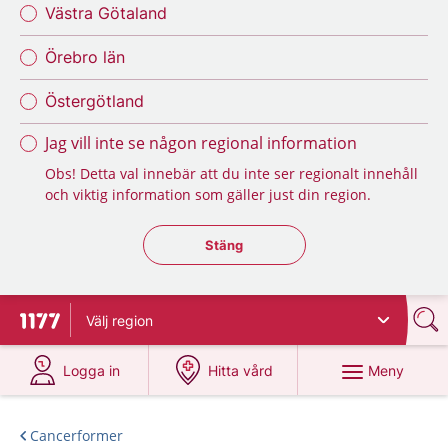
Västra Götaland
Örebro län
Östergötland
Jag vill inte se någon regional information
Obs! Detta val innebär att du inte ser regionalt innehåll
och viktig information som gäller just din region.
Stäng regionsväljaren
Stäng
Välj
region
Till startsidan för 1177
på 1177.se
på 1177.se
Meny
Logga in
Hitta vård
Cancerformer