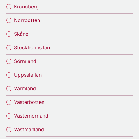
Kronoberg
Norrbotten
Skåne
Stockholms län
Sörmland
Uppsala län
Värmland
Västerbotten
Västernorrland
Västmanland