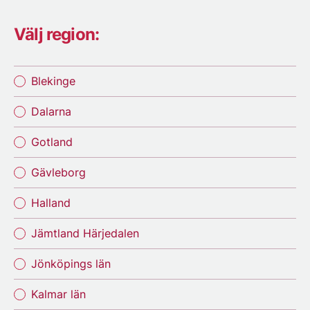
Välj region:
Blekinge
Dalarna
Gotland
Gävleborg
Halland
Jämtland Härjedalen
Jönköpings län
Kalmar län