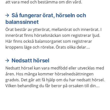
att vara med och bestämma om din vård.
Så fungerar örat, hörseln och
balanssinnet
Örat består av ytterörat, mellanörat och innerörat. I
innerörat finns hörselsnäckan som registrerar ljud.
Här finns också balansorganet som registrerar
kroppens läge och rörelse. Örats olika delar
Informationen skickas sedan vidare till
hörselcentrum och balanscentrum i hjärnan.
Nedsatt hörsel
Nedsatt hörsel kan vara medfödd eller utvecklas med
åren. Hos många kommer hörselnedsättningen
gradvis. Det går att få hjälp om du har nedsatt hörsel.
Vilken behandling du får beror på orsaken till din
hörselnedsättning.