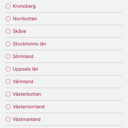
Kronoberg
Norrbotten
Skåne
Stockholms län
Sörmland
Uppsala län
Värmland
Västerbotten
Västernorrland
Västmanland