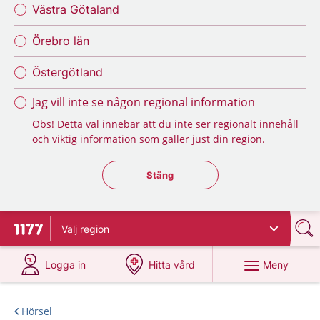
Västra Götaland
Örebro län
Östergötland
Jag vill inte se någon regional information
Obs! Detta val innebär att du inte ser regionalt innehåll
och viktig information som gäller just din region.
Stäng regionsväljaren
Stäng
Välj
region
Till startsidan för 1177
på 1177.se
på 1177.se
Meny
Logga in
Hitta vård
Hörsel