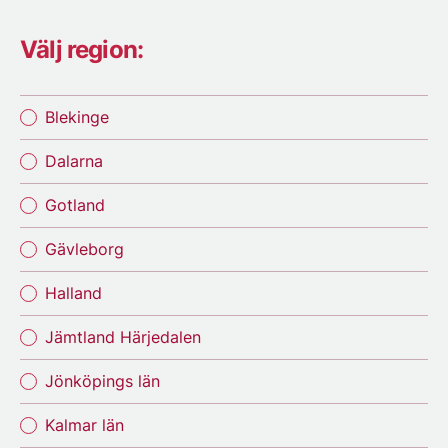
Välj region:
Blekinge
Dalarna
Gotland
Gävleborg
Halland
Jämtland Härjedalen
Jönköpings län
Kalmar län