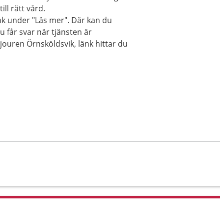
ll rätt vård.
änk under "Läs mer". Där kan du
 får svar när tjänsten är
uren Örnsköldsvik, länk hittar du