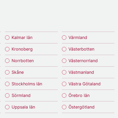
Kalmar län
Värmland
Kronoberg
Västerbotten
Norrbotten
Västernorrland
Skåne
Västmanland
Stockholms län
Västra Götaland
Sörmland
Örebro län
Uppsala län
Östergötland