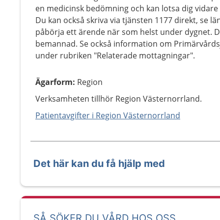
en medicinsk bedömning och kan lotsa dig vidare ti
Du kan också skriva via tjänsten 1177 direkt, se l
påbörja ett ärende när som helst under dygnet. Du
bemannad. Se också information om Primärvårdsjo
under rubriken "Relaterade mottagningar".
Ägarform
:
Region
Verksamheten tillhör Region Västernorrland.
Patientavgifter i Region Västernorrland
Det här kan du få hjälp med
SÅ SÖKER DU VÅRD HOS OSS