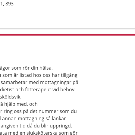
1, 893
rågor som rör din hälsa,
som är listad hos oss har tillgång
Vi samarbetar med mottagningar på
 dietist och fotterapeut vid behov.
köldsvik.
å hjälp med, och
ller ring oss på det nummer som du
d annan mottagning så länkar
n angiven tid då du blir uppringd.
 prata med en sjuksköterska som gör