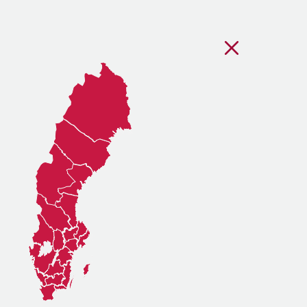
Stäng regionsvälj