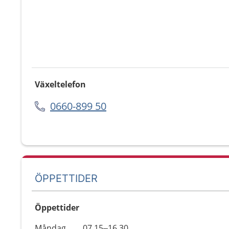
Växeltelefon
0660-899 50
ÖPPETTIDER
Öppettider
Öppettider
Kommentarer
Måndag
07.15–16.30
Dag