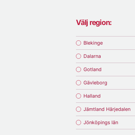
Välj region:
Blekinge
Dalarna
Gotland
Gävleborg
Halland
Jämtland Härjedalen
Jönköpings län