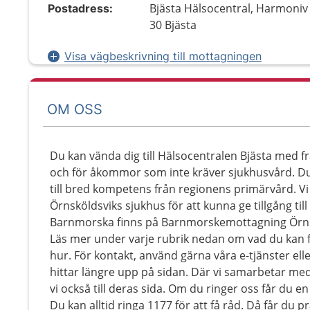
Bjästa Hälsocentral, Harmoniv 
Postadress:
30 Bjästa
Visa vägbeskrivning till mottagningen
OM OSS
Du kan vända dig till Hälsocentralen Bjästa med f
och för åkommor som inte kräver sjukhusvård. Du 
till bred kompetens från regionens primärvård. 
Örnsköldsviks sjukhus för att kunna ge tillgång till
Barnmorska finns på Barnmorskemottagning Örns
Läs mer under varje rubrik nedan om vad du kan f
hur. För kontakt, använd gärna våra e-tjänster e
hittar längre upp på sidan. Där vi samarbetar me
vi också till deras sida. Om du ringer oss får du e
Du kan alltid ringa 1177 för att få råd. Då får du