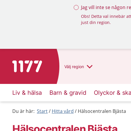
Jag vill inte se någon 
Obs! Detta val innebär att
just din region.
Till startsidan för 1177
Välj
region
Liv & hälsa
Barn & gravid
Olyckor & sk
Du är här:
Start
Hitta vård
Hälsocentralen Bjästa
Hälsocentralen Bjästa