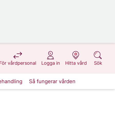
på 1177.se
på 1177.se
på 1177.se
på 1177.se
För vårdpersonal
Logga in
Hitta vård
Sök
ehandling
Så fungerar vården