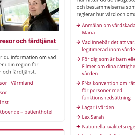
och bestämmelserna so
reglerar hur vård och om
bedrivas.
Anmälan om vårdskada 
Maria
resor och färdtjänst
Vad innebär det att var
legitimerad inom vård
ar du information om vad
För dig som är barn ell
r i din region för
Filmer om dina rättighe
r och färdtjänst.
vården
sor i Värmland
FN:s konvention om rät
för personer med
sor
funktionsnedsättning
änst
Lagar i vården
tboende – patienthotell
Lex Sarah
Nationella kvalitetsregi