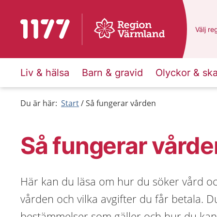
Till startsidan för 1177
Du har
Välj
en
re
Liv & hälsa
Barn & gravid
Olyckor & sk
Du är här:
Start
Så fungerar vården
Så fungerar vårde
Här kan du läsa om hur du söker vård och
vården och vilka avgifter du får betala. Du
bestämmelser som gäller och hur du kan