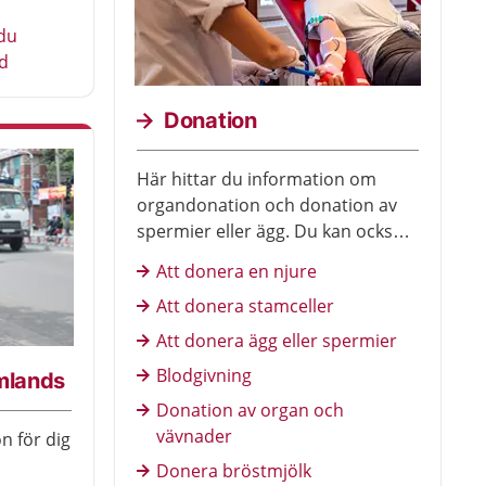
du
d
Donation
Här hittar du information om
organdonation och donation av
spermier eller ägg. Du kan också
läsa om blodgivning.
Att donera en njure
Att donera stamceller
Att donera ägg eller spermier
Blodgivning
omlands
Donation av organ och
vävnader
on för dig
Donera bröstmjölk