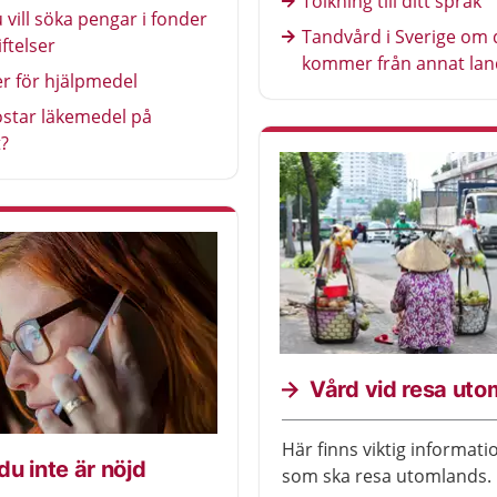
Tolkning till ditt språk
vill söka pengar i fonder
Tandvård i Sverige om 
iftelser
kommer från annat lan
er för hjälpmedel
ostar läkemedel på
?
Vård vid resa ut
Här finns viktig informati
u inte är nöjd
som ska resa utomlands.