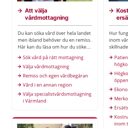
Att välja
Kos
vårdmottagning
ersä
Du kan söka vård över hela landet
Hur fun
men ibland behöver du en remiss.
inom vår
Här kan du läsa om hur du söker
skillnad
vård.
sjukpenn
Sök vård på rätt mottagning
Patien
högko
Välja vårdmottagning
Högko
Remiss och egen vårdbegäran
öppen
Vård i en annan region
Ekonom
Välja specialistvårdsmottagning
Merko
i Värmland
Ersätt
Kostn
inom 