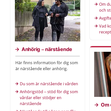
Om du 
och st
Avgift
Vad k
recept
Anhörig – närstående
Här finns information för dig som
är närstående eller anhörig.
Du som är närstående i vården
Anhörigstöd – stöd för dig som
vårdar eller stödjer en
närstående
Om d