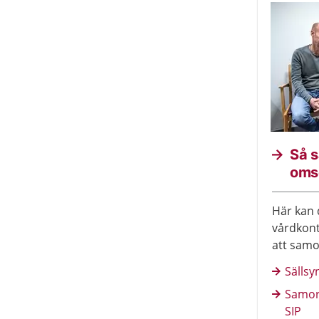
Så 
oms
Här kan 
vårdkont
att sam
Läs ock
Sällsy
individue
Samord
SIP