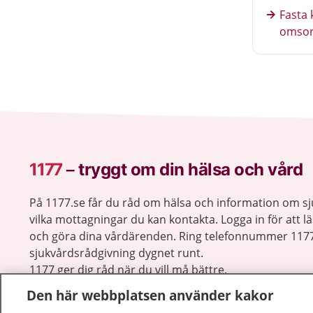
Fasta 
omso
1177
–
tryggt om din hälsa och vård
På 1177.se får du råd om hälsa och information om 
vilka mottagningar du kan kontakta. Logga in för att lä
och göra dina vårdärenden. Ring telefonnummer 1177
sjukvårdsrådgivning dygnet runt.
1177 ger dig råd när du vill må bättre.
Den här webbplatsen använder kakor