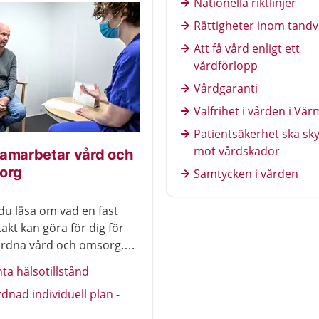
Nationella riktlinjer
Rättigheter inom tand
Att få vård enligt ett
vårdförlopp
Vårdgaranti
Valfrihet i vården i Vä
Patientsäkerhet ska sk
mot vårdskador
samarbetar vård och
org
Samtycken i vården
du läsa om vad en fast
akt kan göra för dig för
ordna vård och omsorg.
så om samordnad
nta hälsotillstånd
ll plan, SIP.
nad individuell plan -