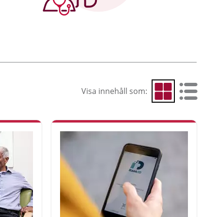
Visa innehåll som:
Visa som rutnät
Visa som 