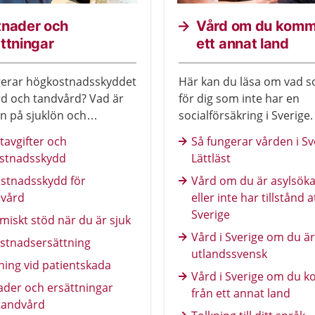
tnader och
Vård om du komm
ttningar
ett annat land
gerar högkostnadsskyddet
Här kan du läsa om vad s
d och tandvård? Vad är
för dig som inte har en
en på sjuklön och
socialförsäkring i Sverige
ing? Här får du veta mer.
av texterna är också översa
tavgifter och
Så fungerar vården i Sv
andra språk.
stnadsskydd
Lättläst
stnadsskydd för
Vård om du är asylsök
vård
eller inte har tillstånd a
Sverige
iskt stöd när du är sjuk
Vård i Sverige om du är
stnadsersättning
utlandssvensk
ning vid patientskada
Vård i Sverige om du 
ader och ersättningar
från ett annat land
tandvård