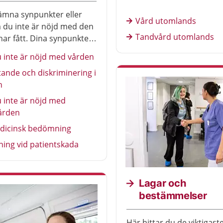
ämna synpunkter eller
Vård utomlands
 du inte är nöjd med den
Tandvård utomlands
har fått. Dina synpunkter
exempel gälla behandling,
 inte är nöjd med vården
e, tillgänglighet eller
ande och diskriminering i
kationen med vården.
n
er också vid tandvård.
 inte är nöjd med
ården
dicinsk bedömning
ning vid patientskada
Lagar och
bestämmelser
Här hittar du de viktigast