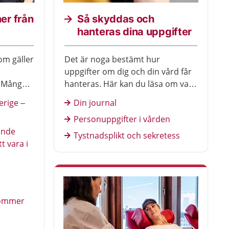
er från
Så skyddas och
hanteras dina uppgifter
om gäller
Det är noga bestämt hur
uppgifter om dig och din vård får
. Många
hanteras. Här kan du läsa om vad
tta till
som gäller för dina
erige –
Din journal
personuppgifter och din journal.
Personuppgifter i vården
Du får också veta hur sekretessen
ande
och tystnadsplikten fungerar i
Tystnadsplikt och sekretess
tt vara i
vården.
kommer