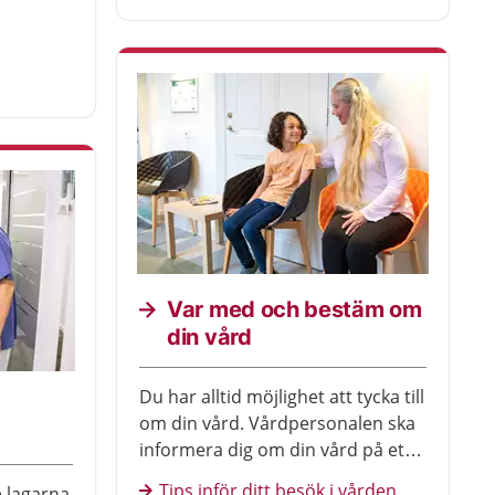
Var med och bestäm om
din vård
Du har alltid möjlighet att tycka till
om din vård. Vårdpersonalen ska
informera dig om din vård på ett
sådant sätt att du förstår. Det står
Tips inför ditt besök i vården
e lagarna