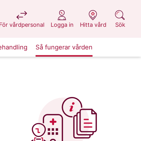
på 1177.se
på 1177.se
på 1177.se
på 1177.se
För vårdpersonal
Logga in
Hitta vård
Sök
ehandling
Så fungerar vården