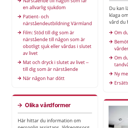
Närstående till någon som får
en allvarlig sjukdom
Du kan l
klaga om
Patient- och
vård du 
närståendeutbildning Värmland
kan till 
Film: Stöd till dig som är
Om du
bemötand
närstående till någon som är
Bemöt
kommuni
obotligt sjuk eller vårdas i slutet
vårde
Det gäll
av livet
Om du
Mat och dryck i slutet av livet –
tandv
till dig som är närstående
Ny me
När någon har dött
Ersätt
Olika vårdformer
Här hittar du information om
personlig assistans, äldreomsorg