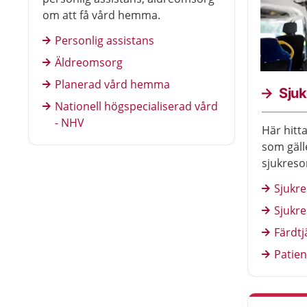
om att få vård hemma.
Personlig assistans
Äldreomsorg
Planerad vård hemma
Sjuk
Nationell högspecialiserad vård
- NHV
Här hitt
som gälle
sjukreso
Sjukre
Sjukre
Färdtj
Patien