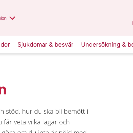
 valt region
 annan
gion
Värmland
.
ador
Sjukdomar & besvär
Undersökning & b
n
 stöd, hur du ska bli bemött i
 får veta vilka lagar och
 göra om du inte är nöjd med