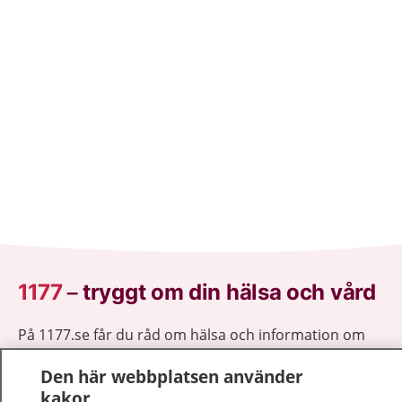
1177
–
tryggt om din hälsa och vård
På 1177.se får du råd om hälsa och information om
sjukdomar och vilka mottagningar du kan kontakta.
Den här webbplatsen använder
Logga in för att läsa din journal och göra dina
kakor
vårdärenden. Ring telefonnummer 1177 för