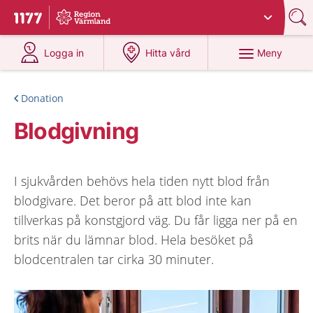
Du har valt region
Värmland
.
Till startsidan för 1177
på 1177.se
på 1177.se
Meny
Logga in
Hitta vård
Donation
Blodgivning
I sjukvården behövs hela tiden nytt blod från
blodgivare. Det beror på att blod inte kan
tillverkas på konstgjord väg. Du får ligga ner på en
brits när du lämnar blod. Hela besöket på
blodcentralen tar cirka 30 minuter.