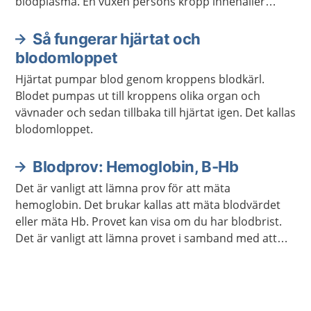
blodplasma. En vuxen persons kropp innehåller
ungefär fem liter blod.
Så fungerar hjärtat och
blodomloppet
Hjärtat pumpar blod genom kroppens blodkärl.
Blodet pumpas ut till kroppens olika organ och
vävnader och sedan tillbaka till hjärtat igen. Det kallas
blodomloppet.
Blodprov: Hemoglobin, B-Hb
Det är vanligt att lämna prov för att mäta
hemoglobin. Det brukar kallas att mäta blodvärdet
eller mäta Hb. Provet kan visa om du har blodbrist.
Det är vanligt att lämna provet i samband med att
läkaren följer upp din behandling om du har en
sjukdom.