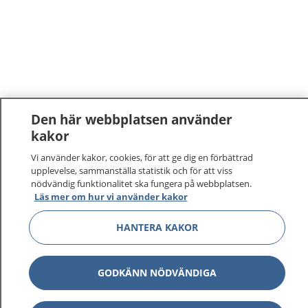
Den här webbplatsen använder
kakor
1177
–
tryggt om din hälsa och vård
Vi använder kakor, cookies, för att ge dig en förbättrad
upplevelse, sammanställa statistik och för att viss
På 1177.se får du råd om hälsa och information om
nödvändig funktionalitet ska fungera på webbplatsen.
Läs mer om hur vi använder kakor
sjukdomar och vilka mottagningar du kan kontakta.
Logga in för att läsa din journal och göra dina
HANTERA KAKOR
vårdärenden. Ring telefonnummer 1177 för
sjukvårdsrådgivning dygnet runt.
1177 ger dig råd när du vill må bättre.
GODKÄNN NÖDVÄNDIGA