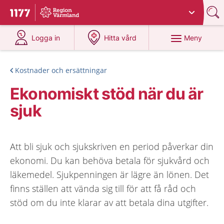
Du har valt region
Värmland
.
Till startsidan för 1177
på 1177.se
på 1177.se
Meny
Logga in
Hitta vård
Kostnader och ersättningar
Ekonomiskt stöd när du är
sjuk
Att bli sjuk och sjukskriven en period påverkar din
ekonomi. Du kan behöva betala för sjukvård och
läkemedel. Sjukpenningen är lägre än lönen. Det
finns ställen att vända sig till för att få råd och
stöd om du inte klarar av att betala dina utgifter.