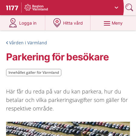
Du har valt region
Värmland
.
Till startsidan för 1177
på 1177.se
på 1177.se
Meny
Logga in
Hitta vård
Vården i Värmland
Parkering för besökare
Innehållet gäller för Värmland
Innehållet gäller för Värmland
Här får du reda på var du kan parkera, hur du
betalar och vilka parkeringsavgifter som gäller för
respektive område.