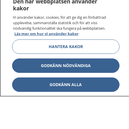
Den här webbplatsen använder
kakor
Vi använder kakor, cookies, för att ge dig en förbättrad
upplevelse, sammanställa statistik och för att viss
nödvändig funktionalitet ska fungera på webbplatsen.
Läs mer om hur vi använder kakor
HANTERA KAKOR
1177
–
tryggt om din hälsa och vård
På 1177.se får du råd om hälsa och information om
GODKÄNN NÖDVÄNDIGA
sjukdomar och vilka mottagningar du kan kontakta.
Logga in för att läsa din journal och göra dina
vårdärenden. Ring telefonnummer 1177 för
GODKÄNN ALLA
sjukvårdsrådgivning dygnet runt.
1177 ger dig råd när du vill må bättre.