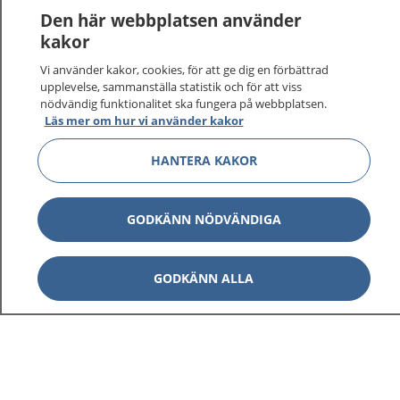
Den här webbplatsen använder
kakor
Vi använder kakor, cookies, för att ge dig en förbättrad
upplevelse, sammanställa statistik och för att viss
nödvändig funktionalitet ska fungera på webbplatsen.
Läs mer om hur vi använder kakor
HANTERA KAKOR
1177
–
tryggt om din hälsa och vård
På 1177.se får du råd om hälsa och information om
GODKÄNN NÖDVÄNDIGA
sjukdomar och vilka mottagningar du kan kontakta.
Logga in för att läsa din journal och göra dina
vårdärenden. Ring telefonnummer 1177 för
GODKÄNN ALLA
sjukvårdsrådgivning dygnet runt.
1177 ger dig råd när du vill må bättre.