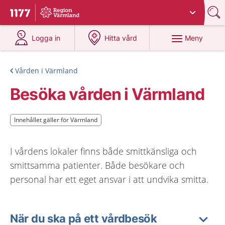
Du har valt region
Värmland
.
Till startsidan för 1177
på 1177.se
på 1177.se
Meny
Logga in
Hitta vård
Vården i Värmland
Besöka vården i Värmland
Innehållet gäller för Värmland
Innehållet gäller för Värmland
I vårdens lokaler finns både smittkänsliga och
smittsamma patienter. Både besökare och
personal har ett eget ansvar i att undvika smitta.
När du ska på ett vårdbesök