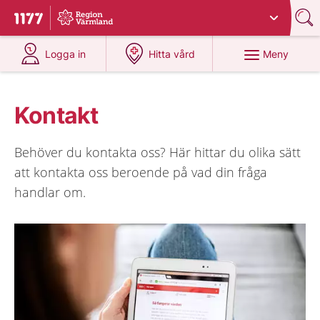
Du har valt region
Värmland
.
Till startsidan för 1177
på 1177.se
på 1177.se
Meny
Logga in
Hitta vård
Kontakt
Behöver du kontakta oss? Här hittar du olika sätt
att kontakta oss beroende på vad din fråga
handlar om.