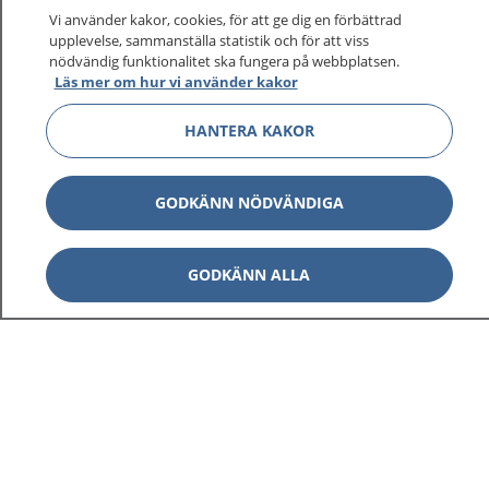
sjukvårdsrådgivning dygnet runt.
Vi använder kakor, cookies, för att ge dig en förbättrad
1177 ger dig råd när du vill må bättre.
upplevelse, sammanställa statistik och för att viss
nödvändig funktionalitet ska fungera på webbplatsen.
Läs mer om hur vi använder kakor
HANTERA KAKOR
Visa inn
1177 på flera språk
GODKÄNN NÖDVÄNDIGA
Visa inn
Om 1177
GODKÄNN ALLA
Visa inn
Kontakt
Behandling av personuppgifter
Hantering av kakor