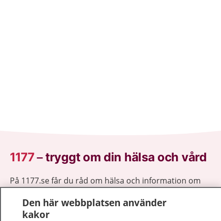
1177
–
tryggt om din hälsa och vård
På 1177.se får du råd om hälsa och information om
sjukdomar och vilka mottagningar du kan kontakta.
Den här webbplatsen använder
Logga in för att läsa din journal och göra dina
kakor
vårdärenden. Ring telefonnummer 1177 för