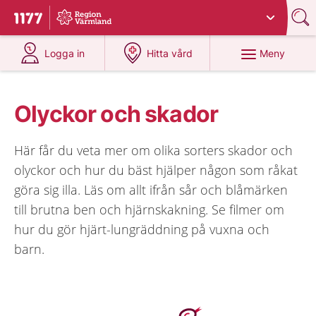
Du har valt region
Värmland
.
Till startsidan för 1177
på 1177.se
på 1177.se
Meny
Logga in
Hitta vård
Olyckor och skador
Här får du veta mer om olika sorters skador och
olyckor och hur du bäst hjälper någon som råkat
göra sig illa. Läs om allt ifrån sår och blåmärken
till brutna ben och hjärnskakning. Se filmer om
hur du gör hjärt-lungräddning på vuxna och
barn.