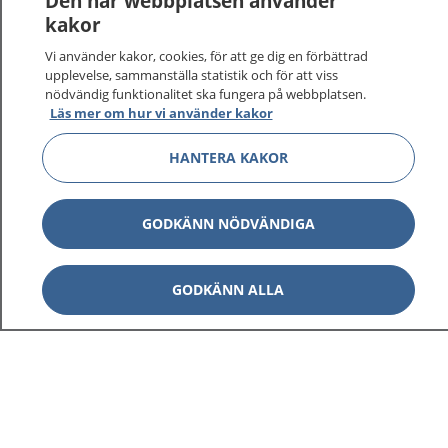
Den här webbplatsen använder
kakor
På 1177.se får du råd om hälsa och information om
Vi använder kakor, cookies, för att ge dig en förbättrad
sjukdomar och vilka mottagningar du kan kontakta.
upplevelse, sammanställa statistik och för att viss
Logga in för att läsa din journal och göra dina
nödvändig funktionalitet ska fungera på webbplatsen.
vårdärenden. Ring telefonnummer 1177 för
Läs mer om hur vi använder kakor
sjukvårdsrådgivning dygnet runt.
1177 ger dig råd när du vill må bättre.
HANTERA KAKOR
GODKÄNN NÖDVÄNDIGA
Visa inn
GODKÄNN ALLA
1177 på flera språk
Visa inn
Om 1177
Visa inn
Kontakt