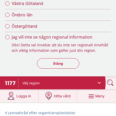
Västra Götaland
Örebro län
Östergötland
Jag vill inte se någon regional information
Obs! Detta val innebär att du inte ser regionalt innehåll
och viktig information som gäller just din region.
Stäng regionsväljaren
Stäng
Välj
region
Till startsidan för 1177
på 1177.se
på 1177.se
Meny
Logga in
Hitta vård
Levnadsråd efter organtransplantation