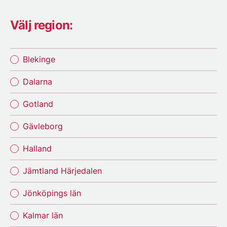
Välj region:
Blekinge
Dalarna
Gotland
Gävleborg
Halland
Jämtland Härjedalen
Jönköpings län
Kalmar län