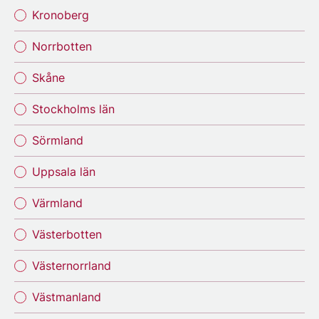
Kronoberg
Norrbotten
Skåne
Stockholms län
Sörmland
Uppsala län
Värmland
Västerbotten
Västernorrland
Västmanland