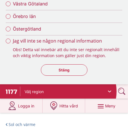
Västra Götaland
Örebro län
Östergötland
Jag vill inte se någon regional information
Obs! Detta val innebär att du inte ser regionalt innehåll
och viktig information som gäller just din region.
Stäng regionsväljaren
Stäng
Välj
region
Till startsidan för 1177
på 1177.se
på 1177.se
Meny
Logga in
Hitta vård
Sol och värme