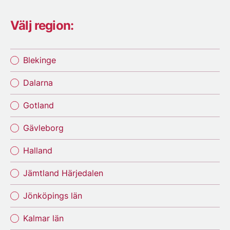
Välj region:
Blekinge
Dalarna
Gotland
Gävleborg
Halland
Jämtland Härjedalen
Jönköpings län
Kalmar län