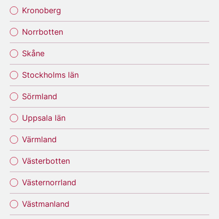
Kronoberg
Norrbotten
Skåne
Stockholms län
Sörmland
Uppsala län
Värmland
Västerbotten
Västernorrland
Västmanland