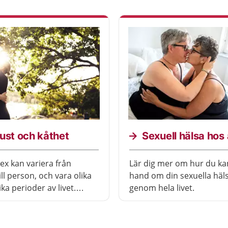
ust och kåthet
Sexuell hälsa hos 
 sex kan variera från
Lär dig mer om hur du ka
ll person, och vara olika
hand om din sexuella häl
lika perioder av livet.
genom hela livet.
upphetsning kan starta i
av olika upplevelser och
Upphetsningen kan också