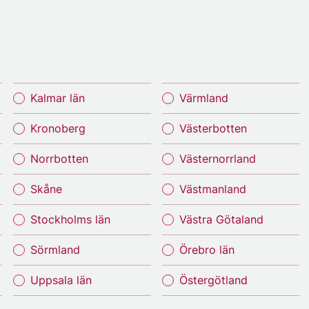
Kalmar län
Värmland
Kronoberg
Västerbotten
Norrbotten
Västernorrland
Skåne
Västmanland
Stockholms län
Västra Götaland
Sörmland
Örebro län
Uppsala län
Östergötland