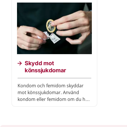
starta i
och smekn
någon a
Skydd mot
könssjukdomar
Kondom och femidom skyddar
mot könssjukdomar. Använd
kondom eller femidom om du har
vaginala eller anala samlag med
någon annan.