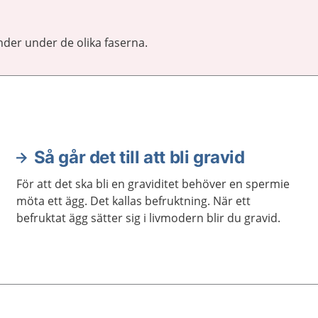
nder under de olika faserna.
Så går det till att bli gravid
För att det ska bli en graviditet behöver en spermie
möta ett ägg. Det kallas befruktning. När ett
befruktat ägg sätter sig i livmodern blir du gravid.