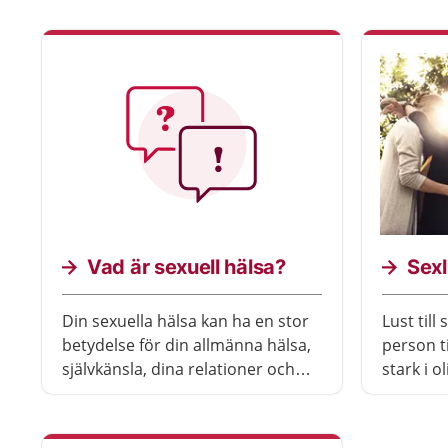
Vad är sexuell hälsa?
Sexl
Din sexuella hälsa kan ha en stor
Lust till
betydelse för din allmänna hälsa,
person ti
självkänsla, dina relationer och
stark i o
din livskvalitet. Läs mer om vad
Sexuell 
sexuell hälsa innebär och hur det
hjärnan 
påverkar dig.
tankar. 