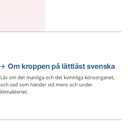
Om kroppen på lättläst svenska
Läs om det manliga och det kvinnliga könsorganet,
och vad som händer vid mens och under
klimakteriet.