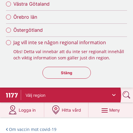
Västra Götaland
Örebro län
Östergötland
Jag vill inte se någon regional information
Obs! Detta val innebär att du inte ser regionalt innehåll
och viktig information som gäller just din region.
Stäng regionsväljaren
Stäng
Välj
region
Till startsidan för 1177
på 1177.se
på 1177.se
Meny
Logga in
Hitta vård
Om vaccin mot covid-19