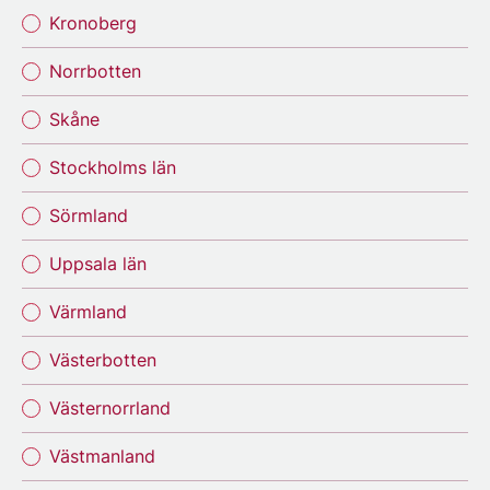
Kronoberg
Norrbotten
Skåne
Stockholms län
Sörmland
Uppsala län
Värmland
Västerbotten
Västernorrland
Västmanland