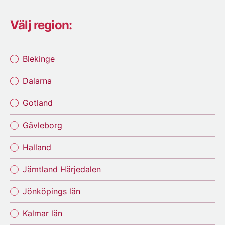
Välj region:
Blekinge
Dalarna
Gotland
Gävleborg
Halland
Jämtland Härjedalen
Jönköpings län
Kalmar län