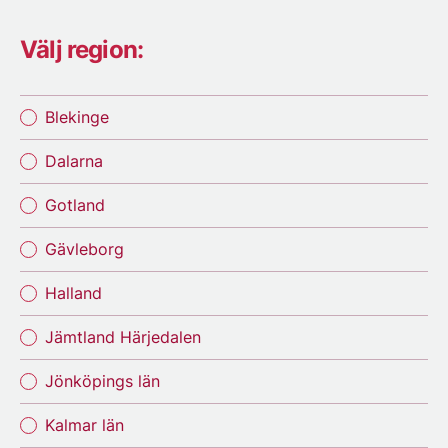
Välj region:
Blekinge
Dalarna
Gotland
Gävleborg
Halland
Jämtland Härjedalen
Jönköpings län
Kalmar län