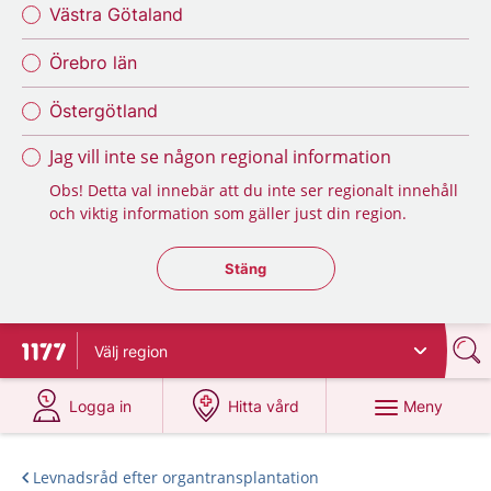
Västra Götaland
Örebro län
Östergötland
Jag vill inte se någon regional information
Obs! Detta val innebär att du inte ser regionalt innehåll
och viktig information som gäller just din region.
Stäng regionsväljaren
Stäng
Välj
region
Till startsidan för 1177
på 1177.se
på 1177.se
Meny
Logga in
Hitta vård
Levnadsråd efter organtransplantation