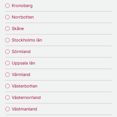
Kronoberg
Norrbotten
Skåne
Stockholms län
Sörmland
Uppsala län
Värmland
Västerbotten
Västernorrland
Västmanland