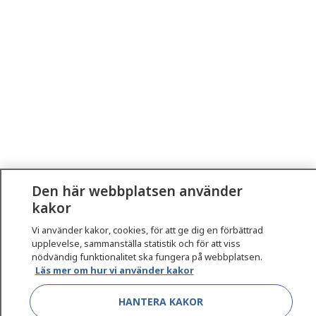
Den här webbplatsen använder
kakor
Vi använder kakor, cookies, för att ge dig en förbättrad
upplevelse, sammanställa statistik och för att viss
nödvändig funktionalitet ska fungera på webbplatsen.
1177
–
tryggt om din hälsa och vård
Läs mer om hur vi använder kakor
HANTERA KAKOR
På 1177.se får du råd om hälsa och information om