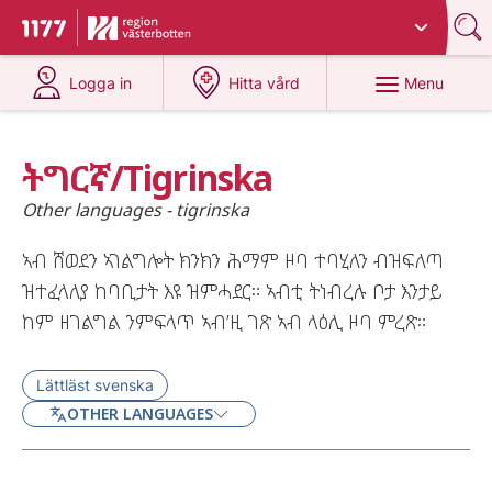
Du har valt region
Västerbotten
.
To start page for 1177
at 1177.se
at 1177.se
Menu
Logga in
Hitta vård
ትግርኛ/Tigrinska
Other languages - tigrinska
ኣብ ሸወደን ኣገልግሎት ክንክን ሕማም ዞባ ተባሂለን ብዝፍለጣ
ዝተፈላለያ ከባቢታት እዩ ዝምሓደር። ኣብቲ ትነብረሉ ቦታ እንታይ
ከም ዘገልግል ንምፍላጥ ኣብ’ዚ ገጽ ኣብ ላዕሊ ዞባ ምረጽ።
Lättläst svenska
OTHER LANGUAGES