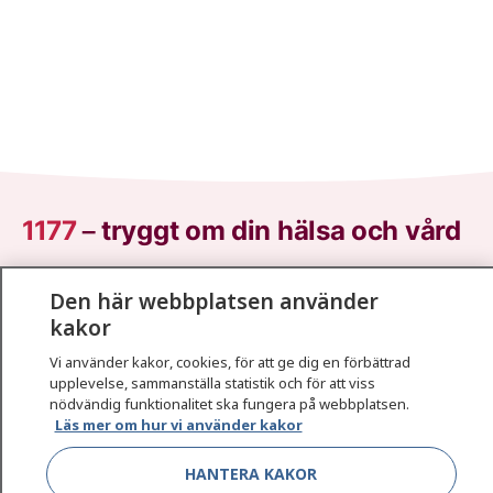
1177
–
tryggt om din hälsa och vård
På 1177.se får du råd om hälsa och information om
Den här webbplatsen använder
sjukdomar och vilka mottagningar du kan kontakta.
kakor
Logga in för att läsa din journal och göra dina
vårdärenden. Ring telefonnummer 1177 för
Vi använder kakor, cookies, för att ge dig en förbättrad
upplevelse, sammanställa statistik och för att viss
sjukvårdsrådgivning dygnet runt.
nödvändig funktionalitet ska fungera på webbplatsen.
1177 ger dig råd när du vill må bättre.
Läs mer om hur vi använder kakor
HANTERA KAKOR