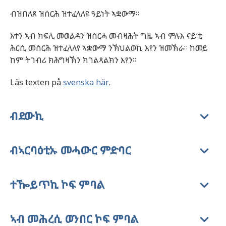
ብዝበለጸ ዝሰርሕ ዝተፈላለዩ ዓይነት ኣቋውማ።
እተን ኣብ ክፍሊ መወልዳን ዝሰርሓ መብዛሕት ግዜ ኣብ ምሉእ ናይ’ቲ
ሕርሲ መስርሕ ዝተፈላለየ ኣቋውማ ንኽህልወኪ እየን ዝመኽራ። ከመይ
ከም ትገብሪ ክሕግዛኽን ክገልጻልክን እየን።
Läs texten på
svenska här
.
ብደውኪ
ብኣርባዕቲኡ መሓውር ምድባር
ተዀይጥኪ ኮፍ ምባል
ኣብ መሕረሲ ወንበር ኮፍ ምባል