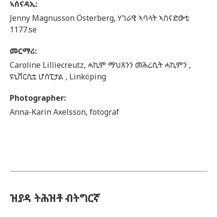
ኣሰናዳኢ
:
Jenny
Magnusson Österberg,
ሃገራዊ ኣባላት ኣሰናድውቲ
1177.se
መርማሪ
:
Caroline
Lilliecreutz,
ሓኪም ማህጸንን መሕረሲት ሓኪምን ,
ዩኒቨርሲቲ ሆስፒታል ,
Linköping
Photographer
:
Anna-Karin
Axelsson,
fotograf
ዝያዳ ትሕዝቶ ብትግርኛ