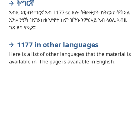
ትግርኛ
ኣብዚ እቲ ብትግርኛ ኣብ 1177.se ዘሎ ትሕዝቶታት ክትርእዮ ትኽእል
ኢኻ። ንዓኻ ዝምልከቱ ኣየኖት ከም ዝኾኑ ንምርኣይ ኣብ ላዕሊ ኣብዚ
ገጽ ዞባ ምረጽ።
1177 in other languages
Here is a list of other languages that the material is
available in. The page is available in English.