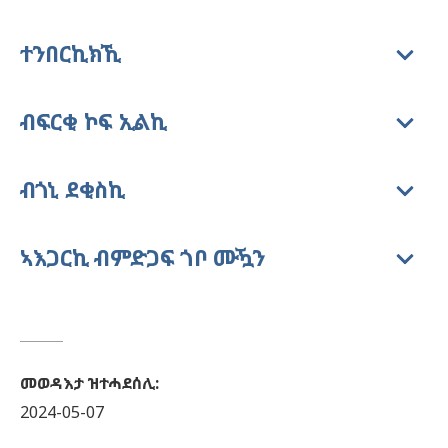
ተንበርኪክኺ
ብፍርቂ ኮፍ ኢልኪ
ብጎኒ ደቂስኪ
ኣእጋርኪ ብምድጋፍ ጎቦ ሙዃን
መወዳእታ ዝተሓደሰሊ
:
2024-05-07