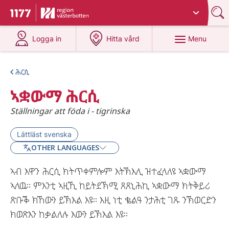
Du har valt region
Västerbotten
.
To start page for 1177
at 1177.se
at 1177.se
Menu
Logga in
Hitta vård
ሕርሲ
ኣቋውማ ሕርሲ
Ställningar att föda i - tigrinska
Lättläst svenska
OTHER LANGUAGES
ኣብ እዋን ሕርሲ ክትጥቀምሎም እትኽእሊ ዝተፈላለዩ ኣቋውማ
ኣለዉ። ምእንቲ ኣዚኺ ከይትደኽሚ ጸጸኒሕኪ ኣቋውማ ክትቅይሪ
ጽቡቕ ክኸውን ይኽእል እዩ። እዚ ነቲ ቈልዓ ንታሕቲ ገጹ ንኽወርድን
ክወጽእን ከቃልለሉ እውን ይኽእል እዩ።