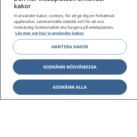
kakor
På 1177.se får du råd om hälsa och information om
Vi använder kakor, cookies, för att ge dig en förbättrad
sjukdomar och vilka mottagningar du kan kontakta.
upplevelse, sammanställa statistik och för att viss
Logga in för att läsa din journal och göra dina
nödvändig funktionalitet ska fungera på webbplatsen.
vårdärenden. Ring telefonnummer 1177 för
Läs mer om hur vi använder kakor
sjukvårdsrådgivning dygnet runt.
HANTERA KAKOR
1177 ger dig råd när du vill må bättre.
GODKÄNN NÖDVÄNDIGA
Show co
GODKÄNN ALLA
1177 på flera språk
Show co
Om 1177
Show co
Kontakt