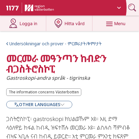
Du har valt region
Västerbotten
.
To start page for 1177
at 1177.se
at 1177.se
Menu
Logga in
Hitta vård
Undersökningar och prover - ምርመራታት/ቅምሶታት
መርመራ መዓንጣን ከብድን
ብጋስትሮስኮፒ
Gastroskopi-andra språk - tigrinska
The information concerns Västerbotten
The information concerns Västerbotten
OTHER LANGUAGES
ጋስትሮስኮፒ፡ gastroskopi ክህልወኹም እዩ። እዚ ድማ
ላዕለዋይ ክፋል ከብዲ ዝፍተሸሉ መርመራ እዩ። ልስሉስ ሻምብቆ
ብኣፍ ኣቢሉ ናብ ከብዲ ይወርድ። እቲ ምርመራ ምእንቲ ክፍጸም