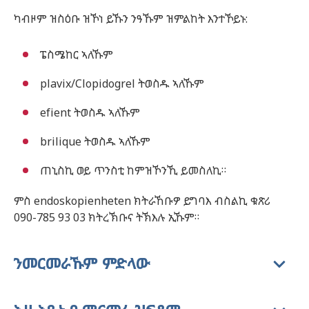
ካብዞም ዝስዕቡ ዝኾነ ይኹን ንዓኹም ዝምልከት እንተኾይኑ:
ፔስሜከር ኣለኹም
plavix/Clopidogrel ትወስዱ ኣለኹም
efient ትወስዱ ኣለኹም
brilique ትወስዱ ኣለኹም
ጠኒስኪ ወይ ጥንስቲ ከምዝኾንኺ ይመስለኪ።
ምስ endoskopienheten ክትራኸቡዎ ይግባእ ብስልኪ ቁጽሪ
090-785 93 03 ክትረኽቡና ትኽእሉ ኢኹም።
ንመርመራኹም ምድላው