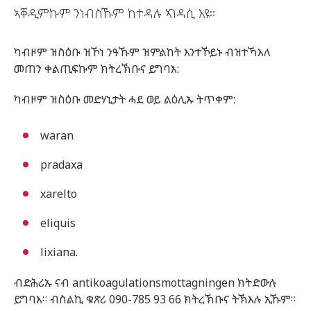
ኣቐዲምኩም ንነብስኹም ከተዳሉ ኣገዳሲ እዩ።
ካብዞም ዝስዕቡ ዝኾነ ንዓኹም ዝምልከት እንተኾይኑ ብዝተኻእለ
መጠን ቀልጢፍኩም ክትረኽቡና ይግባእ:
ካብዞም ዝስዕቡ መድሃኒታት ሓደ ወይ ልዕሊኡ ትጥቀም:
waran
pradaxa
xarelto
eliquis
lixiana.
ብድሕሪኡ ናብ antikoagulationsmottagningen ክትድውሉ
ይግባእ። ብስልኪ ቁጽሪ 090-785 93 66 ክትረኽቡና ትኽእሉ ኢኹም።